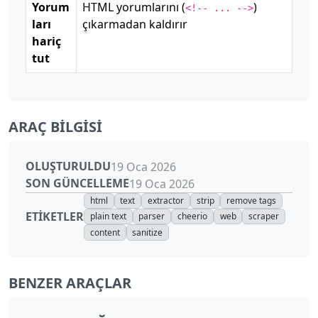
Yorum
HTML yorumlarını (
)
<!-- ... -->
ları
çıkarmadan kaldırır
hariç
tut
ARAÇ BILGISI
OLUŞTURULDU
19 Oca 2026
SON GÜNCELLEME
19 Oca 2026
html
text
extractor
strip
remove tags
ETIKETLER
plain text
parser
cheerio
web
scraper
content
sanitize
BENZER ARAÇLAR