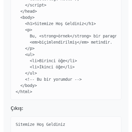
    </script>

  </head>

  <body>

    <h1>Sitemize Hoş Geldiniz</h1>

    <p>

      Bu, <strong>örnek</strong> bir paragraf ve

      <em>biçimlendirilmiş</em> metindir.

    </p>

    <ul>

      <li>Birinci öğe</li>

      <li>İkinci öğe</li>

    </ul>

    <!-- Bu bir yorumdur -->

  </body>

</html>
Çıkış:
Sitemize Hoş Geldiniz
