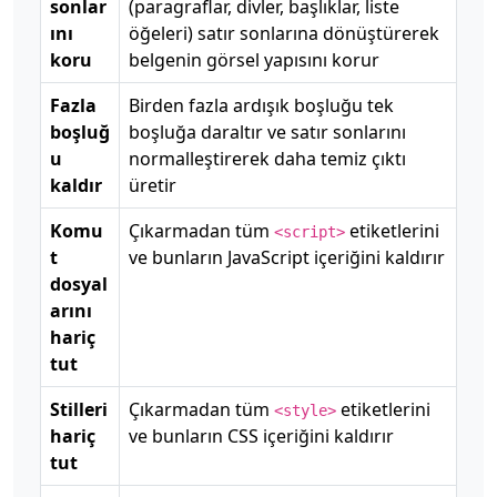
sonlar
(paragraflar, divler, başlıklar, liste
ını
öğeleri) satır sonlarına dönüştürerek
koru
belgenin görsel yapısını korur
Fazla
Birden fazla ardışık boşluğu tek
boşluğ
boşluğa daraltır ve satır sonlarını
u
normalleştirerek daha temiz çıktı
kaldır
üretir
Komu
Çıkarmadan tüm
etiketlerini
<script>
t
ve bunların JavaScript içeriğini kaldırır
dosyal
arını
hariç
tut
Stilleri
Çıkarmadan tüm
etiketlerini
<style>
hariç
ve bunların CSS içeriğini kaldırır
tut