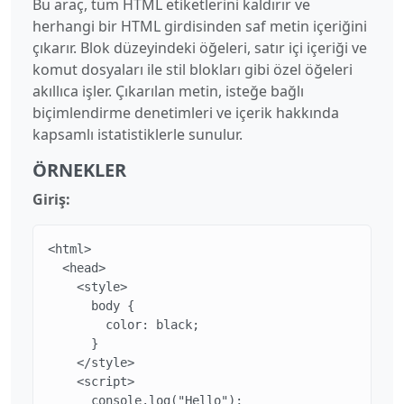
Bu araç, tüm HTML etiketlerini kaldırır ve
herhangi bir HTML girdisinden saf metin içeriğini
çıkarır. Blok düzeyindeki öğeleri, satır içi içeriği ve
komut dosyaları ile stil blokları gibi özel öğeleri
akıllıca işler. Çıkarılan metin, isteğe bağlı
biçimlendirme denetimleri ve içerik hakkında
kapsamlı istatistiklerle sunulur.
ÖRNEKLER
Giriş:
<html>

  <head>

    <style>

      body {

        color: black;

      }

    </style>

    <script>

      console.log("Hello");
