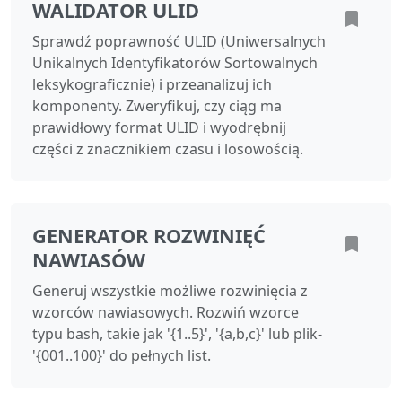
WALIDATOR ULID
Sprawdź poprawność ULID (Uniwersalnych
Unikalnych Identyfikatorów Sortowalnych
leksykograficznie) i przeanalizuj ich
komponenty. Zweryfikuj, czy ciąg ma
prawidłowy format ULID i wyodrębnij
części z znacznikiem czasu i losowością.
GENERATOR ROZWINIĘĆ
NAWIASÓW
Generuj wszystkie możliwe rozwinięcia z
wzorców nawiasowych. Rozwiń wzorce
typu bash, takie jak '{1..5}', '{a,b,c}' lub plik-
'{001..100}' do pełnych list.