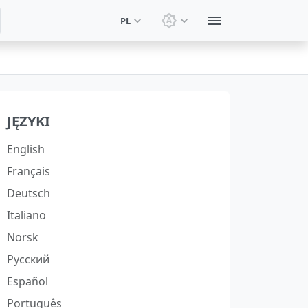
PL
Zmień motyw: Motyw sy
JĘZYKI
English
Français
Deutsch
Italiano
Norsk
Русский
Español
Português