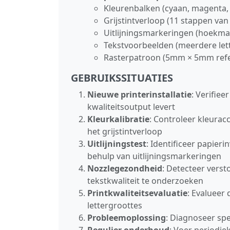
Kleurenbalken (cyaan, magenta, g
Grijstintverloop (11 stappen van
Uitlijningsmarkeringen (hoekmar
Tekstvoorbeelden (meerdere lett
Rasterpatroon (5mm × 5mm refe
GEBRUIKSSITUATIES
Nieuwe printerinstallatie
: Verifiee
kwaliteitsoutput levert
Kleurkalibratie
: Controleer kleurac
het grijstintverloop
Uitlijningstest
: Identificeer papie
behulp van uitlijningsmarkeringen
Nozzlegezondheid
: Detecteer verst
tekstkwaliteit te onderzoeken
Printkwaliteitsevaluatie
: Evalueer
lettergroottes
Probleemoplossing
: Diagnoseer sp
Regulier onderhoud
: Voer periodie