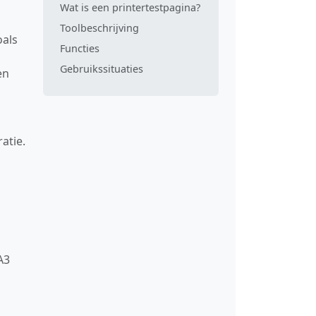
Wat is een printertestpagina?
Toolbeschrijving
oals
Functies
Gebruikssituaties
en
atie.
n
A3