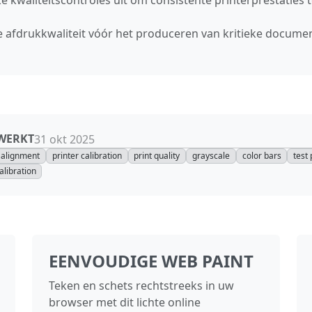
de afdrukkwaliteit vóór het produceren van kritieke docume
EWERKT
31 okt 2025
alignment
printer calibration
print quality
grayscale
color bars
test
alibration
EENVOUDIGE WEB PAINT
Teken en schets rechtstreeks in uw
browser met dit lichte online