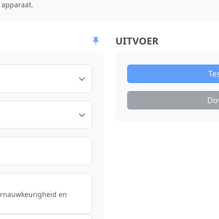
 apparaat.
UITVOER
Te
Do
eurnauwkeurigheid en