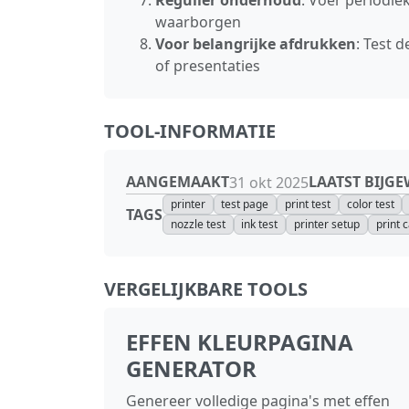
waarborgen
Voor belangrijke afdrukken
: Test 
of presentaties
TOOL-INFORMATIE
AANGEMAAKT
LAATST BIJG
31 okt 2025
printer
test page
print test
color test
TAGS
nozzle test
ink test
printer setup
print c
VERGELIJKBARE TOOLS
EFFEN KLEURPAGINA
GENERATOR
Genereer volledige pagina's met effen