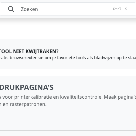
Ctrl
K
 TOOL NIET KWIJTRAKEN?
gratis browserextensie om je favoriete tools als bladwijzer op te sl
DRUKPAGINA'S
oor printerkalibratie en kwaliteitscontrole. Maak pagina's
n en rasterpatronen.