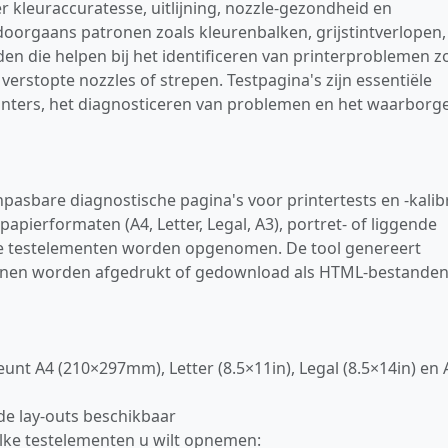
r kleuraccuratesse, uitlijning, nozzle‑gezondheid en
doorgaans patronen zoals kleurenbalken, grijstintverlopen,
en die helpen bij het identificeren van printerproblemen z
erstopte nozzles of strepen. Testpagina's zijn essentiële
inters, het diagnosticeren van problemen en het waarborg
asbare diagnostische pagina's voor printertests en -kalibr
pierformaten (A4, Letter, Legal, A3), portret‑ of liggende
ke testelementen worden opgenomen. De tool genereert
kunnen worden afgedrukt of gedownload als HTML‑bestande
eunt A4 (210×297mm), Letter (8.5×11in), Legal (8.5×14in) en 
nde lay‑outs beschikbaar
elke testelementen u wilt opnemen: