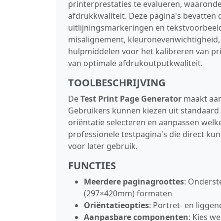
printerprestaties te evalueren, waaronde
afdrukkwaliteit. Deze pagina's bevatten 
uitlijningsmarkeringen en tekstvoorbeeld
misalignement, kleuronevenwichtigheid, v
hulpmiddelen voor het kalibreren van pr
van optimale afdrukoutputkwaliteit.
TOOLBESCHRIJVING
De
Test Print Page Generator
maakt aanp
Gebruikers kunnen kiezen uit standaard pa
oriëntatie selecteren en aanpassen wel
professionele testpagina's die direct 
voor later gebruik.
FUNCTIES
Meerdere paginagroottes
: Onderst
(297×420mm) formaten
Oriëntatieopties
: Portret‑ en ligge
Aanpasbare componenten
: Kies w