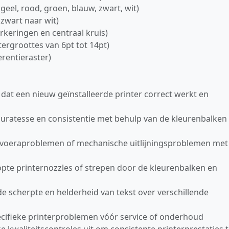
eel, rood, groen, blauw, zwart, wit)
 zwart naar wit)
keringen en centraal kruis)
ergroottes van 6pt tot 14pt)
rentieraster)
r dat een nieuw geïnstalleerde printer correct werkt en
curatesse en consistentie met behulp van de kleurenbalken
rinvoeraproblemen of mechanische uitlijningsproblemen met
opte printernozzles of strepen door de kleurenbalken en
 de scherpte en helderheid van tekst over verschillende
ecifieke printerproblemen vóór service of onderhoud
ke kwaliteitscontroles uit om consistente printerprestaties 