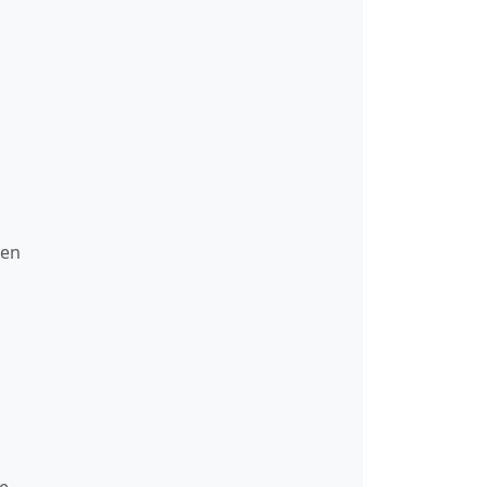
 en
te