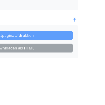
stpagina afdrukken
wnloaden als
HTML