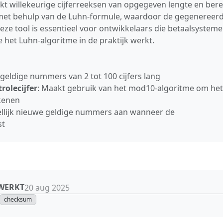
t willekeurige cijferreeksen van opgegeven lengte en ber
r met behulp van de Luhn‑formule, waardoor de gegenereer
ze tool is essentieel voor ontwikkelaars die betaalsystem
 het Luhn‑algoritme in de praktijk werkt.
geldige nummers van 2 tot 100 cijfers lang
olecijfer
: Maakt gebruik van het mod10‑algoritme om het
ekenen
llijk nieuwe geldige nummers aan wanneer de
st
EWERKT
20 aug 2025
checksum