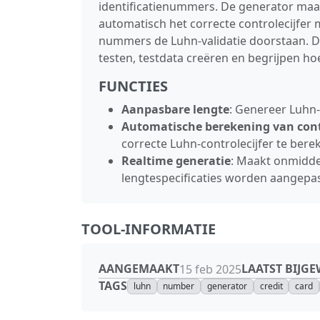
identificatienummers. De generator maak
automatisch het correcte controlecijfe
nummers de Luhn‑validatie doorstaan. De
testen, testdata creëren en begrijpen hoe
FUNCTIES
Aanpasbare lengte
: Genereer Luhn‑
Automatische berekening van contr
correcte Luhn‑controlecijfer te ber
Realtime generatie
: Maakt onmidde
lengtespecificaties worden aangepa
TOOL-INFORMATIE
AANGEMAAKT
LAATST BIJG
15 feb 2025
TAGS
luhn
number
generator
credit
card