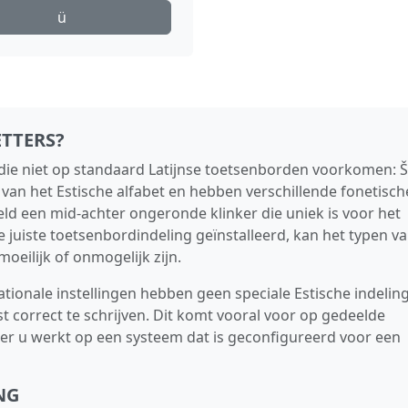
ü
ETTERS?
 die niet op standaard Latijnse toetsenborden voorkomen: Š,
t van het Estische alfabet en hebben verschillende fonetisch
d een mid-achter ongeronde klinker die uniek is voor het
e juiste toetsenbordindeling geïnstalleerd, kan het typen v
eilijk of onmogelijk zijn.
ationale instellingen hebben geen speciale Estische indeling
t correct te schrijven. Dit komt vooral voor op gedeelde
r u werkt op een systeem dat is geconfigureerd voor een
NG