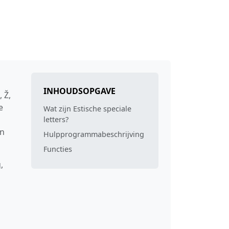
INHOUDSOPGAVE
 Ž,
e
Wat zijn Estische speciale
letters?
an
Hulpprogrammabeschrijving
Functies
,