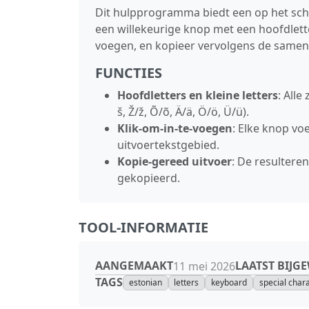
Dit hulpprogramma biedt een op het scher
een willekeurige knop met een hoofdlette
voegen, en kopieer vervolgens de sameng
FUNCTIES
Hoofdletters en kleine letters
: Alle
š, Ž/ž, Õ/õ, Ä/ä, Ö/ö, Ü/ü).
Klik-om-in-te-voegen
: Elke knop vo
uitvoertekstgebied.
Kopie-gereed uitvoer
: De resultere
gekopieerd.
TOOL-INFORMATIE
AANGEMAAKT
LAATST BIJG
11 mei 2026
TAGS
estonian
letters
keyboard
special char