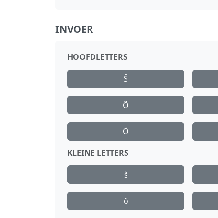
INVOER
HOOFDLETTERS
Š
Õ
Ö
KLEINE LETTERS
š
õ