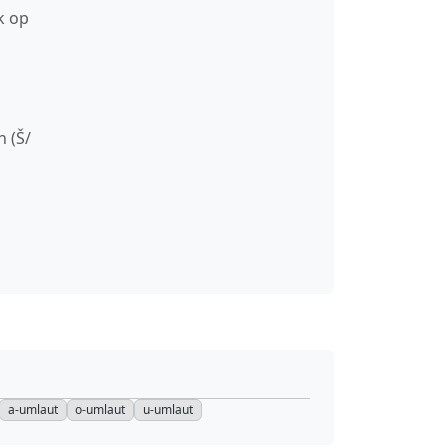
k op
n (Š/
a-umlaut
o-umlaut
u-umlaut