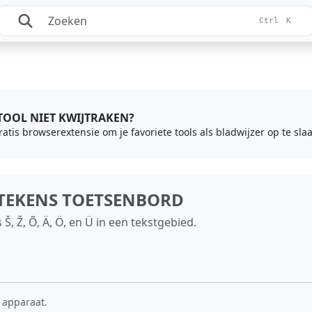
Ctrl
K
 TOOL NIET KWIJTRAKEN?
gratis browserextensie om je favoriete tools als bladwijzer op te sl
RTEKENS TOETSENBORD
 Š, Ž, Õ, Ä, Ö, en Ü in een tekstgebied.
 apparaat.