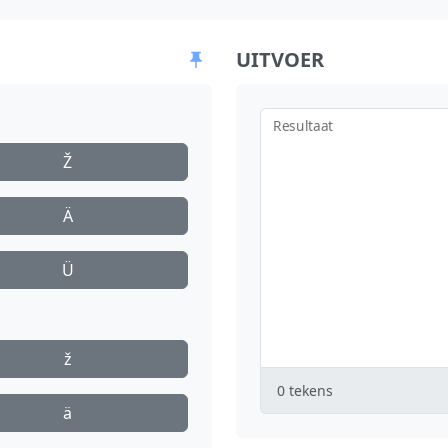
UITVOER
Resultaat
Ž
Ä
Ü
ž
0
tekens
ä