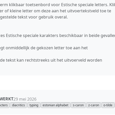
m klikbaar toetsenbord voor Estische speciale letters. Kli
r of kleine letter om deze aan het uitvoertekstveld toe te
estelde tekst voor gebruik overal.
 zes Estische speciale karakters beschikbaar in beide gevalle
egt onmiddellijk de gekozen letter toe aan het
nde tekst kan rechtstreeks uit het uitvoerveld worden
EWERKT
29 mei 2026
acters
diacritics
typing
estonian alphabet
s-caron
z-caron
o-tilde