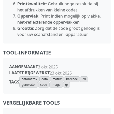
Printkwaliteit
: Gebruik hoge resolutie bij
het afdrukken van kleine codes
Oppervlak
: Print indien mogelijk op vlakke,
niet‑reflecterende oppervlakken
Grootte
: Zorg dat de code groot genoeg is
voor uw scanafstand en -apparatuur
TOOL-INFORMATIE
AANGEMAAKT
3 okt 2025
LAATST BIJGEWERKT
23 okt 2025
datamatrix
data
matrix
barcode
2d
TAGS
generator
code
image
qr
VERGELIJKBARE TOOLS