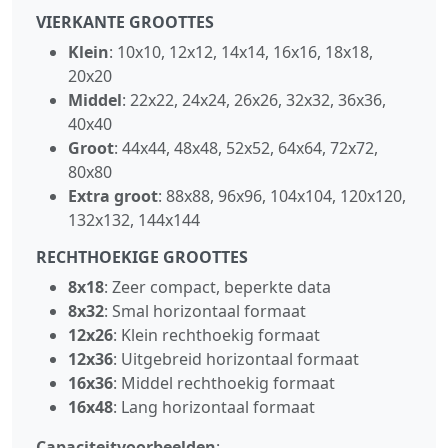
VIERKANTE GROOTTES
Klein
: 10x10, 12x12, 14x14, 16x16, 18x18,
20x20
Middel
: 22x22, 24x24, 26x26, 32x32, 36x36,
40x40
Groot
: 44x44, 48x48, 52x52, 64x64, 72x72,
80x80
Extra groot
: 88x88, 96x96, 104x104, 120x120,
132x132, 144x144
RECHTHOEKIGE GROOTTES
8x18
: Zeer compact, beperkte data
8x32
: Smal horizontaal formaat
12x26
: Klein rechthoekig formaat
12x36
: Uitgebreid horizontaal formaat
16x36
: Middel rechthoekig formaat
16x48
: Lang horizontaal formaat
Capaciteitvoorbeelden
: