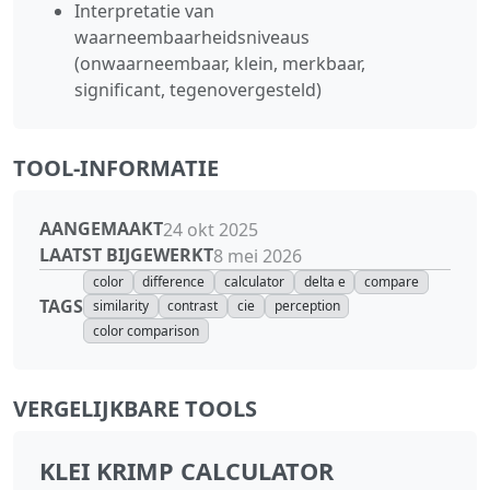
Interpretatie van
waarneembaarheidsniveaus
(onwaarneembaar, klein, merkbaar,
significant, tegenovergesteld)
TOOL-INFORMATIE
AANGEMAAKT
24 okt 2025
LAATST BIJGEWERKT
8 mei 2026
color
difference
calculator
delta e
compare
TAGS
similarity
contrast
cie
perception
color comparison
VERGELIJKBARE TOOLS
KLEI KRIMP CALCULATOR