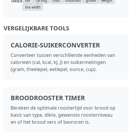
TAGS
bar
cycling
road
mountain
gravel
weight
tire width
VERGELIJKBARE TOOLS
CALORIE‑SUIKERCONVERTER
Converteer tussen verschillende eenheden van
calorieën (cal, kcal, kJ, J) en suikermetingen
(gram, theelepel, eetlepel, ounce, cup).
BROODROOSTER TIMER
Bereken de optimale roostertijd voor brood op
basis van type, dikte, gewenste roosterniveau
en of het brood vers of bevroren is.