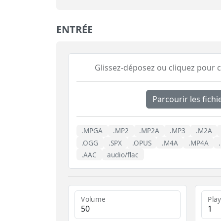
ENTRÉE
Glissez-déposez ou cliquez pour ch
Parcourir les fichi
.MPGA
.MP2
.MP2A
.MP3
.M2A
.OGG
.SPX
.OPUS
.M4A
.MP4A
.AAC
audio/flac
Volume
Pla