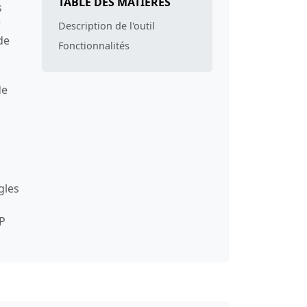
TABLE DES MATIÈRES
s
r
Description de l'outil
de
Fonctionnalités
de
gles
IP