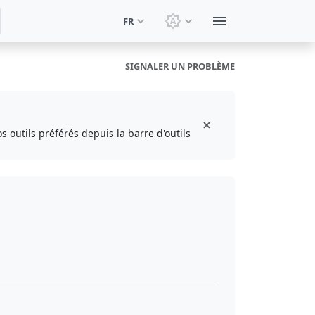
FR
Changer le thème: Thèm
SIGNALER UN PROBLÈME
s outils préférés depuis la barre d'outils