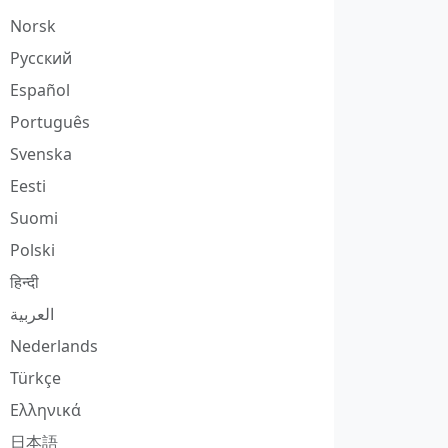
Norsk
Русский
Español
Português
Svenska
Eesti
Suomi
Polski
हिन्दी
العربية
Nederlands
Türkçe
Ελληνικά
日本語