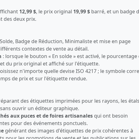
affichant
12,99 $
, le prix original
19,99 $
barré, et un badge 
 des deux prix.
 Solde, Badge de Réduction, Minimaliste et mise en page
férents contextes de vente au détail.
n
: lorsque le bouton « En solde » est activé, le pourcentage
et du prix original et affiché sur l'étiquette.
oisissez n'importe quelle devise ISO 4217 ; le symbole corr
ps de prix et sur l'étiquette rendue.
éparant des étiquettes imprimées pour les rayons, les étal
ans ouvrir un éditeur graphique.
hés aux puces et de foires artisanales
qui ont besoin
ayantes pour des événements ponctuels.
ue
générant des images d'étiquettes de prix cohérentes à
s pour les promotions de vente et les publications sur les