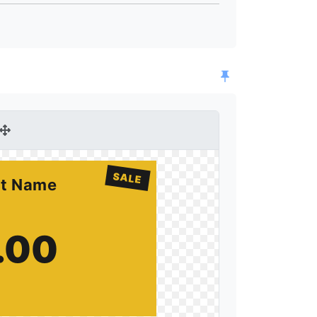
SALE
ct Name
.00