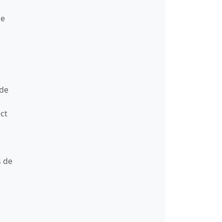
de
 de
ect
s de