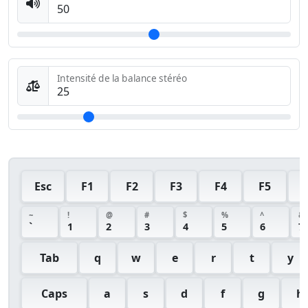
Intensité de la balance stéréo
Esc
F1
F2
F3
F4
F5
~
!
@
#
$
%
^
&
`
1
2
3
4
5
6
7
Tab
q
w
e
r
t
y
Caps
a
s
d
f
g
h