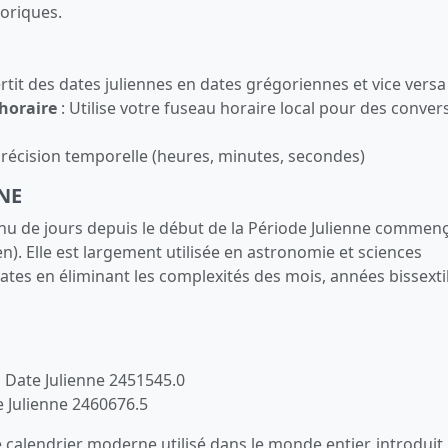
toriques.
rtit des dates juliennes en dates grégoriennes et vice versa
horaire
: Utilise votre fuseau horaire local pour des conver
précision temporelle (heures, minutes, secondes)
NE
inu de jours depuis le début de la Période Julienne commen
lien). Elle est largement utilisée en astronomie et sciences
e dates en éliminant les complexités des mois, années bissexti
la Date Julienne 2451545.0
te Julienne 2460676.5
 calendrier moderne utilisé dans le monde entier, introduit