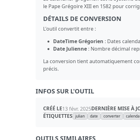
le Pape Grégoire XIII en 1582 pour corrige
DÉTAILS DE CONVERSION
L'outil convertit entre :
DateTime Grégorien
: Dates calend
Date Julienne
: Nombre décimal représ
La conversion tient automatiquement com
précis.
INFOS SUR L'OUTIL
CRÉÉ LE
DERNIÈRE MISE À J
13 févr. 2025
ÉTIQUETTES
julian
date
converter
calenda
OUTILS SIMILAIRES