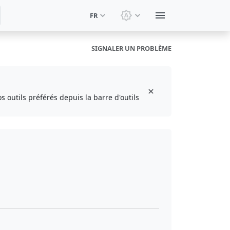
FR
Changer le thème: Thèm
SIGNALER UN PROBLÈME
s outils préférés depuis la barre d'outils