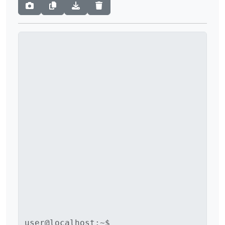
user@localhost:~$