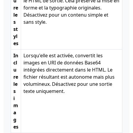
u
le HTML de sortie. Cela préserve la mise en
re
forme et la typographie originales.
le
Désactivez pour un contenu simple et
s
sans style.
st
yl
es
In
Lorsqu'elle est activée, convertit les
cl
images en URI de données Base64
u
intégrées directement dans le HTML. Le
re
fichier résultant est autonome mais plus
le
volumineux. Désactivez pour une sortie
s
texte uniquement.
i
m
a
g
es