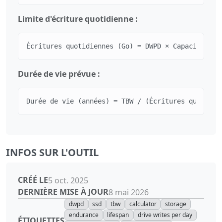
Limite d'écriture quotidienne :
Écritures quotidiennes (Go) = DWPD × Capacité en 
Durée de vie prévue :
Durée de vie (années) = TBW / (Écritures quotidie
INFOS SUR L'OUTIL
CRÉÉ LE
5 oct. 2025
DERNIÈRE MISE À JOUR
8 mai 2026
dwpd
ssd
tbw
calculator
storage
endurance
lifespan
drive writes per day
ÉTIQUETTES