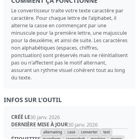
COMMENT ÇA FONCTIONNE
Le convertisseur traite votre texte caractère par
caractère. Pour chaque lettre de l'alphabet, il
alterne la casse en commençant par une
minuscule pour la première lettre, une majuscule
pour la deuxième, et ainsi de suite. Les caractères
non alphabétiques (espaces, chiffres,
ponctuation) sont préservés mais ne réinitialisent
pas ou n'affectent pas le motif alternant,
assurant un rythme visuel cohérent tout au long
du texte.
INFOS SUR L'OUTIL
CRÉÉ LE
30 janv. 2026
DERNIÈRE MISE À JOUR
30 janv. 2026
alternating
case
converter
text
ÉTIQUETTES
transform
spongebob
mocking
meme