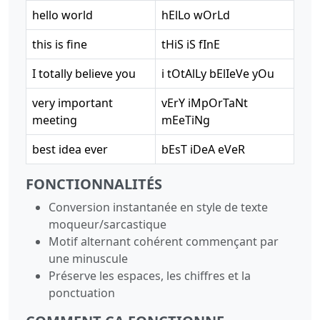
hello world
hElLo wOrLd
this is fine
tHiS iS fInE
I totally believe you
i tOtAlLy bElIeVe yOu
very important
vErY iMpOrTaNt
meeting
mEeTiNg
best idea ever
bEsT iDeA eVeR
FONCTIONNALITÉS
Conversion instantanée en style de texte
moqueur/sarcastique
Motif alternant cohérent commençant par
une minuscule
Préserve les espaces, les chiffres et la
ponctuation