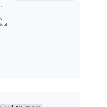
er
es
 tout
n
social media
marketing