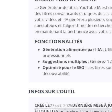
Le Générateur de titres YouTube IA est un
des titres convaincants et dignes de clic
votre vidéo, et l'IA générera plusieurs s
spectateurs et l'algorithme de recherche 
en maintenant la pertinence avec votre 
FONCTIONNALITÉS
Génération alimentée par l'IA
: Uti
professionnels
Suggestions multiples
: Générez 1 à
Optimisé pour le SEO
: Les titres s
découvrabilité
INFOS SUR L'OUTIL
CRÉÉ LE
DERNIÈRE MISE À J
27 oct. 2025
ÉTIQUETTES
ai
youtube
title
generator