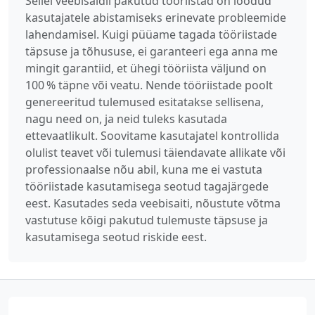
Sellel veebisaidil pakutud tööriistad on loodud
kasutajatele abistamiseks erinevate probleemide
lahendamisel. Kuigi püüame tagada tööriistade
täpsuse ja tõhususe, ei garanteeri ega anna me
mingit garantiid, et ühegi tööriista väljund on
100 % täpne või veatu. Nende tööriistade poolt
genereeritud tulemused esitatakse sellisena,
nagu need on, ja neid tuleks kasutada
ettevaatlikult. Soovitame kasutajatel kontrollida
olulist teavet või tulemusi täiendavate allikate või
professionaalse nõu abil, kuna me ei vastuta
tööriistade kasutamisega seotud tagajärgede
eest. Kasutades seda veebisaiti, nõustute võtma
vastutuse kõigi pakutud tulemuste täpsuse ja
kasutamisega seotud riskide eest.