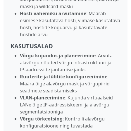
maski ja wildcard‑maski
Hosti‑vahemiku arvutamine
: Määrab
esimese kasutatava hosti, viimase kasutatava
hosti, hostide koguarvu ja kasutatavate
hostide arvu
KASUTUSALAD
Võrgu kujundus ja planeerimine
: Arvuta
alavõrgu nõuded võrgu infrastruktuuri ja
IP‑aadresside jaotamise jaoks
Ruuterite ja lülitite konfigureerimine
:
Määra õige alavõrgu mask ja võrgupiirid
seadmete seadistamiseks
VLAN‑planeerimine
: Kujunda virtuaalseid
LANe õige IP‑aadressiskeemi ja alavõrgu
segmentatsiooniga
Võrgu tõrkeotsing
: Kontrolli alavõrgu
konfiguratsioone ning tuvastada