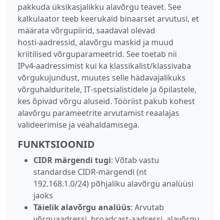
pakkuda üksikasjalikku alavõrgu teavet. See
kalkulaator teeb keerukaid binaarset arvutusi, et
määrata võrgupiirid, saadaval olevad
hosti‑aadressid, alavõrgu maskid ja muud
kriitilised võrguparameetrid. See toetab nii
IPv4‑aadressimist kui ka klassikalist/klassivaba
võrgukujundust, muutes selle hädavajalikuks
võrguhalduritele, IT‑spetsialistidele ja õpilastele,
kes õpivad võrgu aluseid. Tööriist pakub kohest
alavõrgu parameetrite arvutamist reaalajas
valideerimise ja veahaldamisega.
FUNKTSIOONID
CIDR märgendi tugi
: Võtab vastu
standardse CIDR‑märgendi (nt
192.168.1.0/24) põhjaliku alavõrgu analüüsi
jaoks
Täielik alavõrgu analüüs
: Arvutab
võrguaadressi, broadcast‑aadressi, alavõrgu