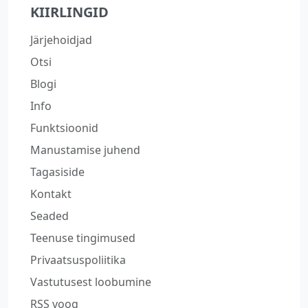
KIIRLINGID
Järjehoidjad
Otsi
Blogi
Info
Funktsioonid
Manustamise juhend
Tagasiside
Kontakt
Seaded
Teenuse tingimused
Privaatsuspoliitika
Vastutusest loobumine
RSS voog