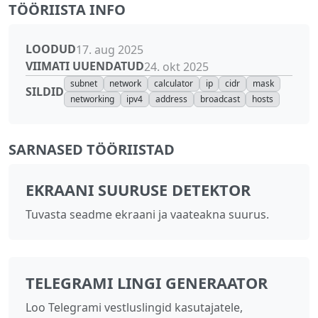
TÖÖRIISTA INFO
LOODUD
17. aug 2025
VIIMATI UUENDATUD
24. okt 2025
subnet
network
calculator
ip
cidr
mask
SILDID
networking
ipv4
address
broadcast
hosts
SARNASED TÖÖRIISTAD
EKRAANI SUURUSE DETEKTOR
Tuvasta seadme ekraani ja vaateakna suurus.
TELEGRAMI LINGI GENERAATOR
Loo Telegrami vestluslingid kasutajatele,