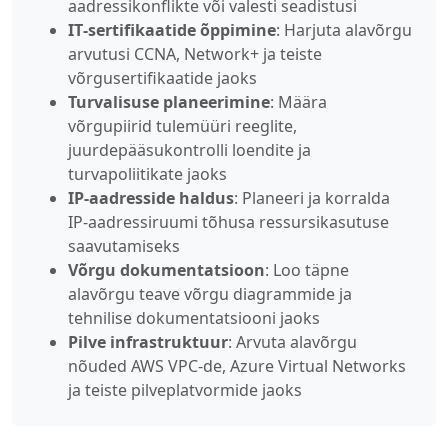
aadressikonflikte või valesti seadistusi
IT‑sertifikaatide õppimine
: Harjuta alavõrgu
arvutusi CCNA, Network+ ja teiste
võrgusertifikaatide jaoks
Turvalisuse planeerimine
: Määra
võrgupiirid tulemüüri reeglite,
juurdepääsukontrolli loendite ja
turvapoliitikate jaoks
IP‑aadresside haldus
: Planeeri ja korralda
IP‑aadressiruumi tõhusa ressursikasutuse
saavutamiseks
Võrgu dokumentatsioon
: Loo täpne
alavõrgu teave võrgu diagrammide ja
tehnilise dokumentatsiooni jaoks
Pilve infrastruktuur
: Arvuta alavõrgu
nõuded AWS VPC‑de, Azure Virtual Networks
ja teiste pilveplatvormide jaoks