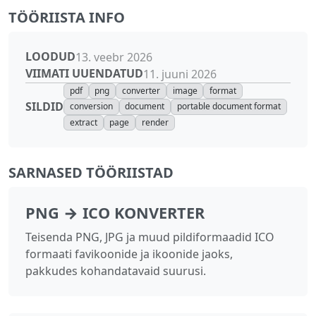
TÖÖRIISTA INFO
LOODUD
13. veebr 2026
VIIMATI UUENDATUD
11. juuni 2026
pdf
png
converter
image
format
SILDID
conversion
document
portable document format
extract
page
render
SARNASED TÖÖRIISTAD
PNG → ICO KONVERTER
Teisenda PNG, JPG ja muud pildiformaadid ICO
formaati favikoonide ja ikoonide jaoks,
pakkudes kohandatavaid suurusi.