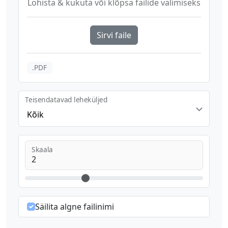
Lohista & kukuta või klõpsa failide valimiseks
Sirvi faile
.PDF
Teisendatavad leheküljed
Kõik
Skaala
Säilita algne failinimi