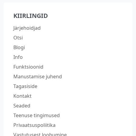
KIIRLINGID
Järjehoidjad
Otsi
Blogi
Info
Funktsioonid
Manustamise juhend
Tagasiside
Kontakt
Seaded
Teenuse tingimused
Privaatsuspoliitika
Vastutusest loobumine