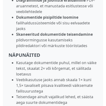
Diagrammide ja jooniste eraldamine
PDF-
aruannetest, et manustada esitlustesse või
veebilehtedele
Dokumentide pisipiltide loomine
failihaldussüsteemide või sisu eelvaadete
jaoks
Skaneeritud dokumentide teisendamine
pildivormingusse kasutamiseks
pildiredaktori või märkuste tööriistades
NÄPUNÄITED
Kasutage dokumentide puhul, millel on väike
tekst, skaalat 2× või kõrgemat, et säilitada
loetavus
Veebikasutuse jaoks annab skaala 1× kuni
1,5× tavaliselt piisava kvaliteedi väiksemate
failisuurustega
Teisendage ainult vajalikud lehed, et säästa
aega suurte dokumentidega