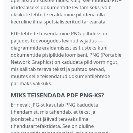
operatsioonisüsteemides. Kuigi see muudab PDF-
id ideaalseks dokumentide levitamiseks, võib
üksikute lehtede eraldamine piltidena olla
keeruline ilma spetsialiseeritud tarkvarata.
PDF-lehtede teisendamine PNG-piltideks on
paljudes töövoogudes levinud vajadus —
diagrammide eraldamisest esitlusteks kuni
dokumentide pisipiltide loomiseni. PNG (Portable
Network Graphics) on kadudeta pildivormingut,
mis säilitab terava teksti ja puhtad servad,
muutes selle teisendatud dokumentilehtede
parimaks valikuks.
MIKS TEISENDADA PDF PNG-KS?
Erinevalt JPG-st kasutab PNG kadudeta
tihendamist, mis tähendab, et tekst ja
joonistekunst jäävad teravaks ilma
tihendusartefaktideta. See on oluline