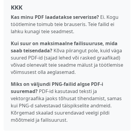
KKK
Kas minu PDF laadatakse serverisse?
Ei. Kogu
töötlemine toimub teie brauseris. Teie failid ei
lahku kunagi teie seadmest.
Kui suur on maksimaalne failisuuruse, mida
saab teisendada?
Kõva piirangut pole, kuid väga
suured PDF-id (sajad lehed või rasked graafikad)
võivad olenevalt teie seadme mälust ja töötlemise
võimsusest olla aeglasemad.
Miks on väljundi PNG-failid algse PDF-i
suuremad?
PDF-id kasutavad teksti ja
vektorgraafika jaoks tõhusat tihendamist, samas
kui PNG-d salvestavad täispikselite andmeid.
Kõrgemad skaalad suurendavad veelgi pildi
mõõtmeid ja failisuurust.