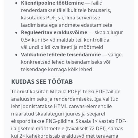
Kliendipoolne töötlemine
— failid
renderdatakse täielikult teie brauseris,
kasutades PDF.js-i, ilma serverisse
laadimiseta ega andmete edastamiseta
Reguleeritav eraldusvõime
— skaalaliugur
0,5× kuni 5× võimaldab teil kontrollida
väljundi pildi kvaliteeti ja mõõtmeid
Valikuline lehtede teisendamine
— valige
konkreetsed lehed teisendamiseks või
teisendage korraga kõik lehed
KUIDAS SEE TÖÖTAB
Tööriist kasutab Mozilla PDF.js teeki PDF-failide
analüüsimiseks ja renderdamiseks. Iga valitud
leht joonistatakse HTML canvas-elemendile
määratud skaalateguri juures ja seejärel
eksporditakse PNG-pildina. Skaala 1× vastab PDF-
i algsetele mõõtmetele (tavaliselt 72 DPI), samas
kui 2× kahekordistab eraldusvõimet teravama