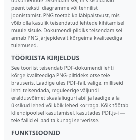
dokumentide teisendamisel, mis sisaldavad
peent teksti, diagramme või tehnilist
joonistamist. PNG toetab ka läbipaistvust, mis
võib olla kasulik teisendatud lehtede kihitamisel
muule sisule. Dokumendi-pildiks teisendamisel
annab PNG järjepidevalt kõrgeima kvaliteediga
tulemused.
TÖÖRIISTA KIRJELDUS
See tööriist teisendab PDF-dokumendi lehti
kõrge kvaliteediga PNG-piltideks otse teie
brauseris. Laadige üles PDF-fail, valige, milliseid
lehti teisendada, reguleerige väljundi
eraldusvõimet skaalaliuguri abil ja laadige alla
üksikud lehed või kõik lehed korraga. Kõik töötab
kliendipoolsel kasutamisel, kasutades PDF.js-i —
teie failid ei laadita kunagi serverisse.
FUNKTSIOONID