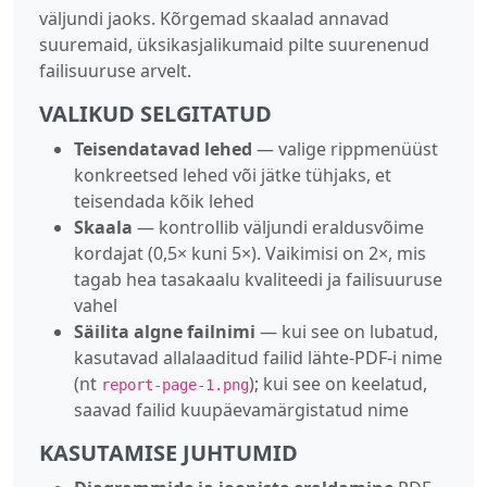
väljundi jaoks. Kõrgemad skaalad annavad
suuremaid, üksikasjalikumaid pilte suurenenud
failisuuruse arvelt.
VALIKUD SELGITATUD
Teisendatavad lehed
— valige rippmenüüst
konkreetsed lehed või jätke tühjaks, et
teisendada kõik lehed
Skaala
— kontrollib väljundi eraldusvõime
kordajat (0,5× kuni 5×). Vaikimisi on 2×, mis
tagab hea tasakaalu kvaliteedi ja failisuuruse
vahel
Säilita algne failnimi
— kui see on lubatud,
kasutavad allalaaditud failid lähte-PDF-i nime
(nt
); kui see on keelatud,
report-page-1.png
saavad failid kuupäevamärgistatud nime
KASUTAMISE JUHTUMID