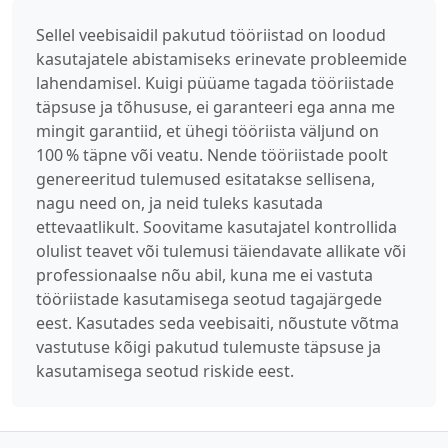
Sellel veebisaidil pakutud tööriistad on loodud
kasutajatele abistamiseks erinevate probleemide
lahendamisel. Kuigi püüame tagada tööriistade
täpsuse ja tõhususe, ei garanteeri ega anna me
mingit garantiid, et ühegi tööriista väljund on
100 % täpne või veatu. Nende tööriistade poolt
genereeritud tulemused esitatakse sellisena,
nagu need on, ja neid tuleks kasutada
ettevaatlikult. Soovitame kasutajatel kontrollida
olulist teavet või tulemusi täiendavate allikate või
professionaalse nõu abil, kuna me ei vastuta
tööriistade kasutamisega seotud tagajärgede
eest. Kasutades seda veebisaiti, nõustute võtma
vastutuse kõigi pakutud tulemuste täpsuse ja
kasutamisega seotud riskide eest.