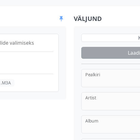
VÄLJUND
lide valimiseks
Laadi
Pealkiri
.M3A
Artist
Album