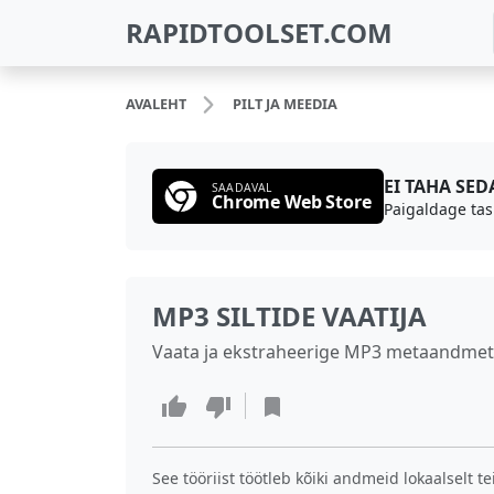
RAPIDTOOLSET.COM
AVALEHT
PILT JA MEEDIA
EI TAHA SE
SAADAVAL
Chrome Web Store
Paigaldage tas
MP3 SILTIDE VAATIJA
Vaata ja ekstraheerige MP3 metaandmete sil
See tööriist töötleb kõiki andmeid lokaalselt t