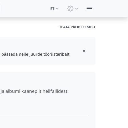
ET
Vaheta teemat: Süsteemi
TEATA PROBLEEMIST
 pääseda neile juurde tööriistaribalt
a albumi kaanepilt helifailidest.