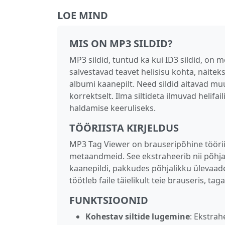
LOE MIND
MIS ON MP3 SILDID?
MP3 sildid, tuntud ka kui ID3 sildid, on
salvestavad teavet helisisu kohta, näiteks 
albumi kaanepilt. Need sildid aitavad m
korrektselt. Ilma siltideta ilmuvad helif
haldamise keeruliseks.
TÖÖRIISTA KIRJELDUS
MP3 Tag Viewer on brauseripõhine tööriis
metaandmeid. See ekstraheerib nii põhjali
kaanepildi, pakkudes põhjalikku ülevaadet
töötleb faile täielikult teie brauseris, tag
FUNKTSIOONID
Kohestav siltide lugemine
: Ekstrah