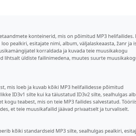
 metaandmete konteinerid, mis on põimitud MP3 helifailides.
loo pealkiri, esitajate nimi, album, väljalaskeaasta, žanr ja i
uusikamängijatel korraldada ja kuvada teie muusikakogu
ailid lihtsalt üldiste failinimedena, muutes suurte muusikako
t, mis loeb ja kuvab kõiki MP3 helifailidesse põimitud
kke ID3v1 silte kui ka täiustatud ID3v2 silte, sealhulgas al
 kogu teabest, mis on teie MP3 failides salvestatud. Töörii
ades, et teie muusikafailid jäävad privaatselt ja turvaliselt.
eerib kõiki standardseid MP3 silte, sealhulgas pealkiri, esitaj