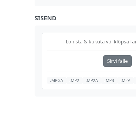
SISEND
Lohista & kukuta või klõpsa fai
Sirvi faile
.MPGA
.MP2
.MP2A
.MP3
.M2A