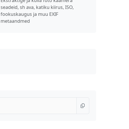
Ekstraktige ja kuva foto kaamera
seadeid, sh ava, katiku kiirus, ISO,
fookuskaugus ja muu EXIF
metaandmed