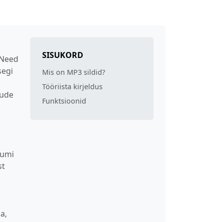
SISUKORD
 Need
segi
Mis on MP3 sildid?
Tööriista kirjeldus
gude
Funktsioonid
bumi
st
a,