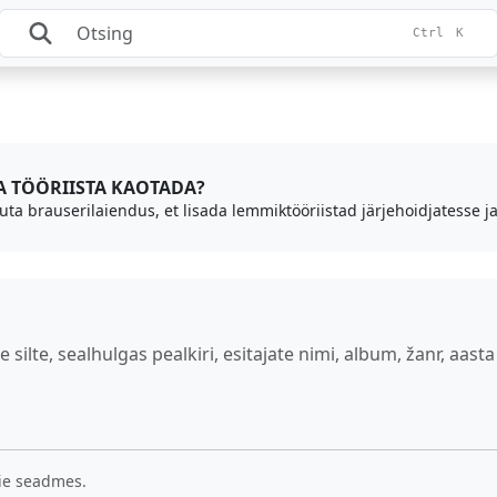
Ctrl
K
DA TÖÖRIISTA KAOTADA?
uta brauserilaiendus, et lisada lemmiktööriistad järjehoidjatesse ja
te, sealhulgas pealkiri, esitajate nimi, album, žanr, aasta j
eie seadmes.