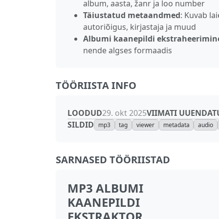
album, aasta, žanr ja loo number
Täiustatud metaandmed
: Kuvab la
autoriõigus, kirjastaja ja muud
Albumi kaanepildi ekstraheerimin
nende algses formaadis
TÖÖRIISTA INFO
LOODUD
VIIMATI UUENDAT
29. okt 2025
SILDID
mp3
tag
viewer
metadata
audio
SARNASED TÖÖRIISTAD
MP3 ALBUMI
KAANEPILDI
EKSTRAKTOR