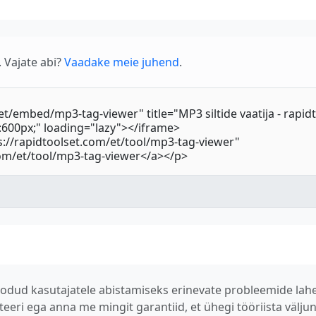
 Vajate abi?
Vaadake meie juhend
.
n loodud kasutajatele abistamiseks erinevate probleemide l
teeri ega anna me mingit garantiid, et ühegi tööriista välj