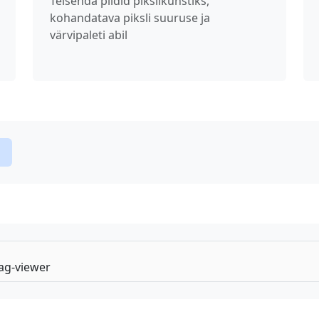
Teisenda pildid pikslikunstiks,
kohandatava piksli suuruse ja
värvipaleti abil