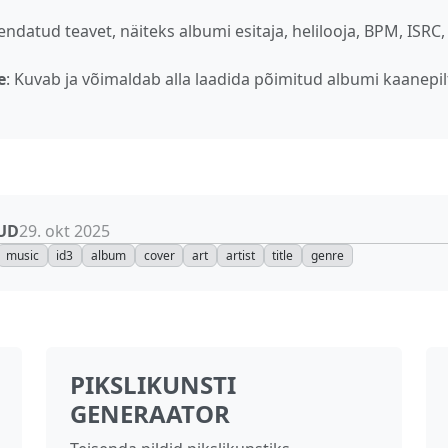
iendatud teavet, näiteks albumi esitaja, helilooja, BPM, ISRC,
e
: Kuvab ja võimaldab alla laadida põimitud albumi kaanepil
UD
29. okt 2025
music
id3
album
cover
art
artist
title
genre
PIKSLIKUNSTI
GENERAATOR