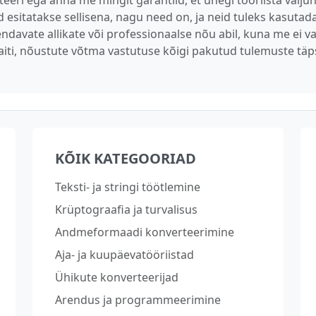
teeri ega anna me mingit garantiid, et ühegi tööriista välj
esitatakse sellisena, nagu need on, ja neid tuleks kasutada
äiendavate allikate või professionaalse nõu abil, kuna me ei
aiti, nõustute võtma vastutuse kõigi pakutud tulemuste täp
KÕIK KATEGOORIAD
Teksti- ja stringi töötlemine
Krüptograafia ja turvalisus
Andmeformaadi konverteerimine
Aja- ja kuupäevatööriistad
Ühikute konverteerijad
Arendus ja programmeerimine