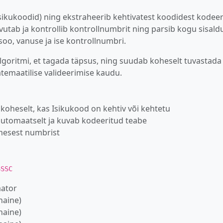
(isikukoodid) ning ekstraheerib kehtivatest koodidest kodee
rvutab ja kontrollib kontrollnumbrit ning parsib kogu sisald
oo, vanuse ja ise kontrollnumbri.
lgoritmi, et tagada täpsus, ning suudab koheselt tuvastada
temaatilise valideerimise kaudu.
b koheselt, kas Isikukood on kehtiv või kehtetu
 automaatselt ja kuvab kodeeritud teabe
imesest numbrist
SSSC
aator
naine)
naine)