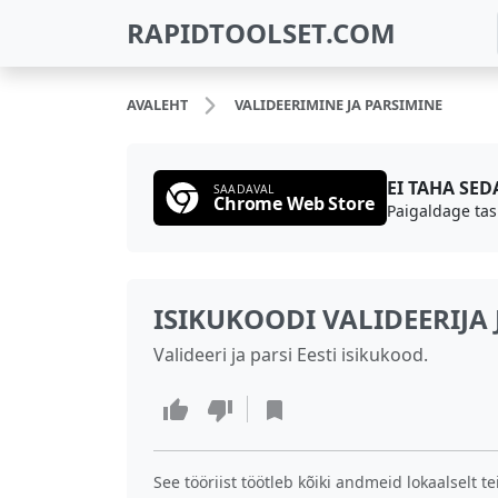
RAPIDTOOLSET.COM
AVALEHT
VALIDEERIMINE JA PARSIMINE
EI TAHA SE
SAADAVAL
Chrome Web Store
Paigaldage tas
ISIKUKOODI VALIDEERIJA 
Valideeri ja parsi Eesti isikukood.
See tööriist töötleb kõiki andmeid lokaalselt t