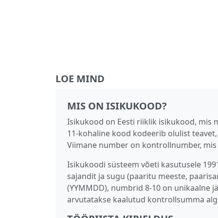
LOE MIND
MIS ON ISIKUKOOD?
Isikukood on Eesti riiklik isikukood, mis 
11‑kohaline kood kodeerib olulist teavet
Viimane number on kontrollnumber, mis 
Isikukoodi süsteem võeti kasutusele 199
sajandit ja sugu (paaritu meeste, paaris
(YYMMDD), numbrid 8‑10 on unikaalne j
arvutatakse kaalutud kontrollsumma algo