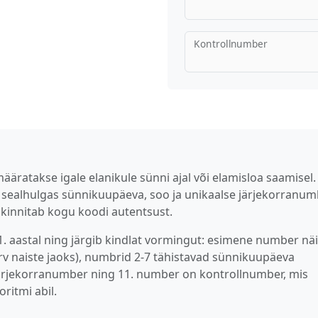
Kontrollnumber
määratakse igale elanikule sünni ajal või elamisloa saamisel.
, sealhulgas sünnikuupäeva, soo ja unikaalse järjekorranum
kinnitab kogu koodi autentsust.
1. aastal ning järgib kindlat vormingut: esimene number nä
arv naiste jaoks), numbrid 2‑7 tähistavad sünnikuupäeva
ärjekorranumber ning 11. number on kontrollnumber, mis
ritmi abil.