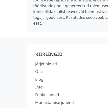
tööriistade täpsuse ja tõhususe, ei garan
tööriistade poolt genereeritud tulemused 
kontrollida olulist teavet või tulemusi t
tagajärgede eest. Kasutades seda veebis
eest.
KIIRLINGID
Järjehoidjad
Otsi
Blogi
Info
Funktsioonid
Manustamise juhend