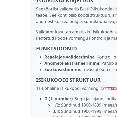
TÖÖRIISTA KIRJELDUS
See tööriist valideerib Eesti Isikukoode 
teabe. See kontrollib koodi struktuuri, a
andmestiku, sealhulgas sünnikuupäeva, s
Validator kasutab ametlikku Isikukoodi a
kehtetud koode vormingu kontrolli ja ma
FUNKTSIOONID
Reaalajas valideerimine
: Kontrolli
Andmete ekstraheerimine
: Parsib
Soo tuvastamine
: Tuvastab soo es
ISIKUKOODI STRUKTUUR
11‑kohaline Isikukoodi vorming:
GYYMMDD
G (1. number)
: Sugu ja sajandi indik
1/2: Sündinud 1800‑1899 (mees/
3/4: Sündinud 1900‑1999 (mees/