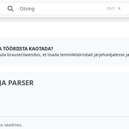
Ctrl
K
DA TÖÖRIISTA KAOTADA?
uta brauserilaiendus, et lisada lemmiktööriistad järjehoidjatesse ja
JA PARSER
eie seadmes.