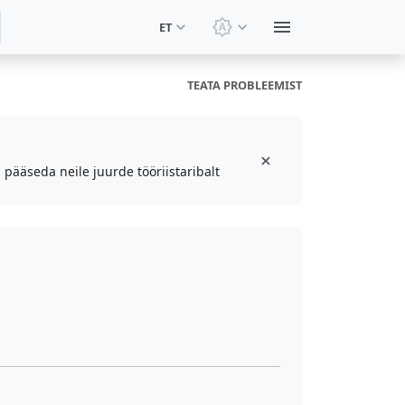
ET
Vaheta teemat: Süsteemi
TEATA PROBLEEMIST
 pääseda neile juurde tööriistaribalt