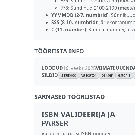
5/6: Sündinud 2000‑2099 (mees/
7/8: Sündinud 2100‑2199 (mees/
YYMMDD (2‑7. numbrid)
: Sünnikuup
SSS (8‑10. numbrid)
: Järjekorranumb
C (11. number)
: Kontrollnumber, arv
TÖÖRIISTA INFO
LOODUD
VIIMATI UUEND
16. veebr 2025
SILDID
isikukood
validator
parser
estonia
SARNASED TÖÖRIISTAD
ISBN VALIDEERIJA JA
PARSER
Valideeri ja parsi ISBN‑number.