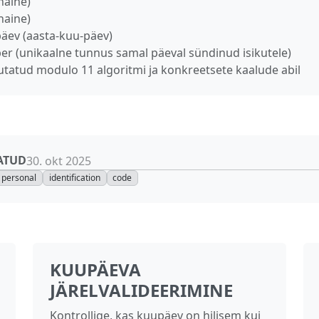
naine)
naine)
äev (aasta‑kuu‑päev)
er (unikaalne tunnus samal päeval sündinud isikutele)
utatud modulo 11 algoritmi ja konkreetsete kaalude abil
ATUD
30. okt 2025
personal
identification
code
KUUPÄEVA
JÄRELVALIDEERIMINE
Kontrollige, kas kuupäev on hilisem kui