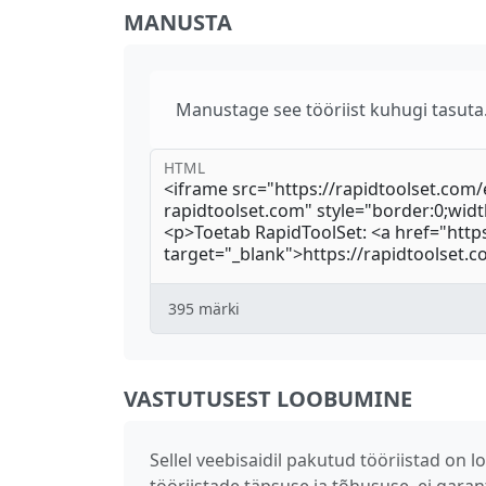
MANUSTA
Manustage see tööriist kuhugi tasuta.
HTML
395
märki
VASTUTUSEST LOOBUMINE
Sellel veebisaidil pakutud tööriistad o