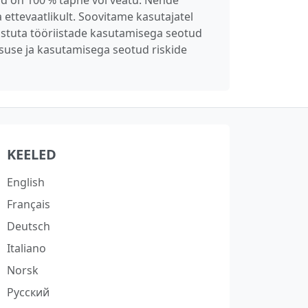
und on 100 % täpne või veatu. Nende
 ettevaatlikult. Soovitame kasutajatel
 vastuta tööriistade kasutamisega seotud
suse ja kasutamisega seotud riskide
KEELED
English
Français
Deutsch
Italiano
Norsk
Русский