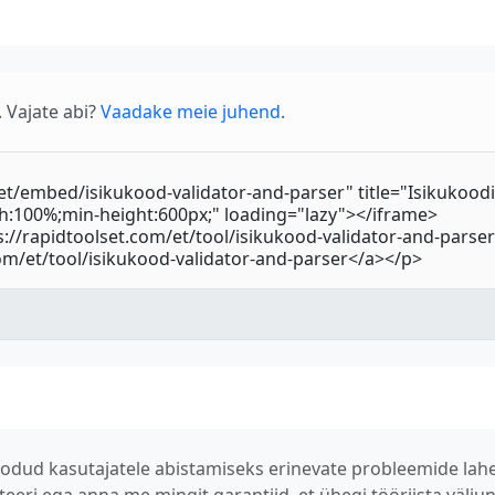
 Vajate abi?
Vaadake meie juhend
.
n loodud kasutajatele abistamiseks erinevate probleemide l