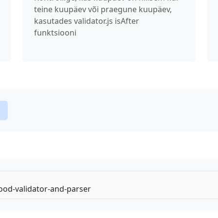
teine kuupäev või praegune kuupäev,
kasutades validator.js isAfter
funktsiooni