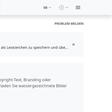
DE
Design wechseln: Syste
PROBLEM MELDEN
Installieren Sie die kostenlose Browser-Erweiterung, um Ihre Lieblingswerkzeuge als Lesezeichen zu speichern und über die Symbolleiste darauf zuzugreifen
pyright-Text, Branding oder
d laden Sie wassergezeichnete Bilder