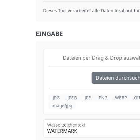
Dieses Tool verarbeitet alle Daten lokal auf I
EINGABE
Dateien per Drag & Drop auswäh
Dateien durchsuc
.JPG
.JPEG
.JPE
.PNG
.WEBP
.GI
image/jpg
Wasserzeichentext