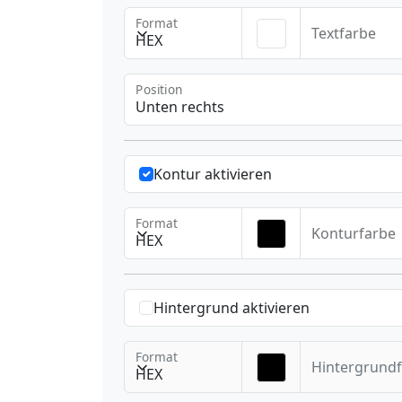
Format
Textfarbe
HEX
Position
Unten rechts
Kontur aktivieren
Format
Konturfarbe
HEX
Hintergrund aktivieren
Format
Hintergrund
HEX