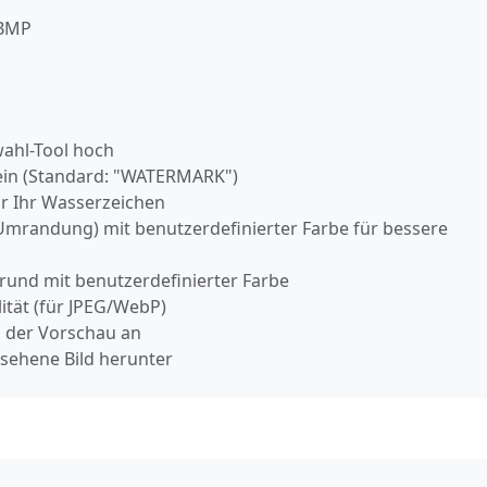
 BMP
wahl-Tool hoch
ein (Standard: "WATERMARK")
ür Ihr Wasserzeichen
 (Umrandung) mit benutzerdefinierter Farbe für bessere
grund mit benutzerdefinierter Farbe
tät (für JPEG/WebP)
in der Vorschau an
rsehene Bild herunter