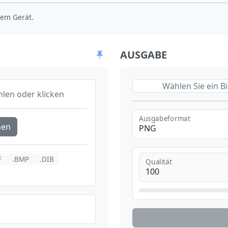
hrem Gerät.
AUSGABE
Wählen Sie ein B
len oder klicken
Ausgabeformat
hen
PNG
F
.BMP
.DIB
Qualität