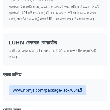
ম্যাগনেট লিঙ্কগুলি যাচাই করুন এবং তাদের উপাদানগুলি পার্স করুন। একটি
ম্যাগনেট URI সঠিকভাবে ফর্ম্যাট করা হয়েছে তা পরীক্ষা করুন এবং তথ্য
হ্যাশ, প্রদর্শন নাম এবং ট্র্যাকার URL এর মতো তথ্য নিষ্কাশন করুন।
LUHN চেকসাম জেনারেটর
একটি বেস নম্বরের জন্য Luhn চেক ডিজিট এবং সম্পূর্ণ সিকোয়েন্স তৈরি
করুন।
দ্বারা চালিত
www.npmjs.com/package/iso-7064
শেয়ার করুন