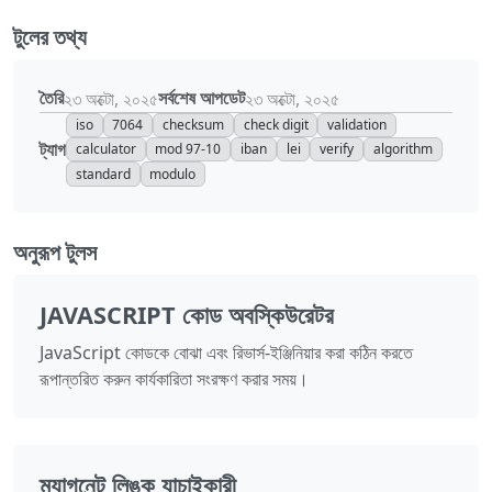
টুলের তথ্য
তৈরি
সর্বশেষ আপডেট
২৩ অক্টো, ২০২৫
২৩ অক্টো, ২০২৫
iso
7064
checksum
check digit
validation
ট্যাগ
calculator
mod 97-10
iban
lei
verify
algorithm
standard
modulo
অনুরূপ টুলস
JAVASCRIPT কোড অবস্কিউরেটর
JavaScript কোডকে বোঝা এবং রিভার্স-ইঞ্জিনিয়ার করা কঠিন করতে
রূপান্তরিত করুন কার্যকারিতা সংরক্ষণ করার সময়।
ম্যাগনেট লিঙ্ক যাচাইকারী