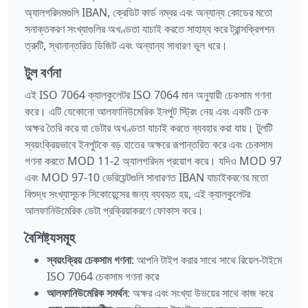
অ্যালগরিদমগুলি IBAN, ক্রেডিট কার্ড নম্বর এবং অন্যান্য কোডের মতো
সনাক্তকরণ সংখ্যাগুলির অখণ্ডতা যাচাই করতে সাহায্য করে ট্রান্সক্রিপশন
ত্রুটি, স্থানান্তরিত ডিজিট এবং অন্যান্য সাধারণ ভুল ধরে।
টুল বর্ণনা
এই ISO 7064 ক্যালকুলেটর ISO 7064 মান অনুযায়ী চেকসাম গণনা
করে। এটি যেকোনো আলফানিউমেরিক ইনপুট স্ট্রিং নেয় এবং একটি চেক
অক্ষর তৈরি করে যা ডেটার অখণ্ডতা যাচাই করতে ব্যবহার করা যায়। টুলটি
স্বয়ংক্রিয়ভাবে ইনপুটকে বড় হাতের অক্ষরে রূপান্তরিত করে এবং চেকসাম
গণনা করতে MOD 11-2 অ্যালগরিদম প্রয়োগ করে। যদিও MOD 97
এবং MOD 97-10 ভেরিয়েন্টগুলি সাধারণত IBAN যাচাইকরণের মতো
বিশুদ্ধ সংখ্যাসূচক সিকোয়েন্সের জন্য ব্যবহৃত হয়, এই ক্যালকুলেটর
আলফানিউমেরিক ডেটা প্রক্রিয়াকরণে ফোকাস করে।
বৈশিষ্ট্যসমূহ
স্বয়ংক্রিয় চেকসাম গণনা
: আপনি টাইপ করার সাথে সাথে রিয়েল-টাইমে
ISO 7064 চেকসাম গণনা করে
আলফানিউমেরিক সমর্থন
: অক্ষর এবং সংখ্যা উভয়ের সাথে কাজ করে