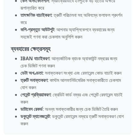
কেস অসংবেদনশীল
: স্বয়ংক্রিয়ভাবে ইনপুটকে বড় হাতের অক্ষরে
রূপান্তরিত করে
তাৎক্ষণিক যাচাইকরণ
: ত্রুটি পরিচালনা সহ অবিলম্বে ফলাফল প্রদর্শন
করে
কপি-প্রস্তুত আউটপুট
: আপনার অ্যাপ্লিকেশনে ব্যবহারের জন্য
সহজেই গণনা করা চেকসাম অনুলিপি করুন
ব্যবহারের ক্ষেত্রসমূহ
IBAN যাচাইকরণ
: আন্তর্জাতিক ব্যাংক অ্যাকাউন্ট নম্বরের জন্য
চেক ডিজিট গণনা করুন
ডেটা অখণ্ডতা
: সনাক্তকরণ সংখ্যা এবং রেফারেন্স কোড যাচাই করুন
ত্রুটি সনাক্তকরণ
: কাস্টম আলফানিউমেরিক সনাক্তকারীতে চেকসাম
যোগ করুন
পেমেন্ট প্রক্রিয়াকরণ
: ক্রেডিট কার্ড নম্বর এবং পেমেন্ট রেফারেন্স যাচাই
করুন
ডাটাবেস রেকর্ড
: অনন্য সনাক্তকারীর জন্য চেক ডিজিট তৈরি করুন
ডকুমেন্ট ম্যানেজমেন্ট
: ডকুমেন্ট রেফারেন্স নম্বরে ত্রুটি সনাক্তকরণ যোগ
করুন