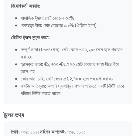
নিয়োগকর্তা অবদান:
সামাজিক ট্যাক্স: মোট বেতনের ৩৩%
বেকারত্ব বীমা: মোট বেতনের ০.৮% (ঐচ্ছিক টগল)
মৌলিক ট্যাক্স-মুক্ত ভাতা:
সম্পূর্ণ ভাতা (€৬৫৪/মাস): মোট বেতন ≤€১,২০০/মাস হলে প্রয়োগ
করা হয়
হ্রাসকৃত ভাতা: €১,२००-€२,१०० মোট বেতনের জন্য ধীরে ধীরে
হ্রাস পায়
কোন ভাতা নেই: মোট বেতন ≥€२,१०० হলে প্রয়োগ করা হয়
কাস্টম অতিক্রম: আপনি স্বয়ংক্রিয় গণনার পরিবর্তে একটি নির্দিষ্ট ভাতা
পরিমাণ নির্দিষ্ট করতে পারেন
টুলের তথ্য
তৈরি
সর্বশেষ আপডেট
২ নভে, ২০২৫
২ নভে, ২০২৫