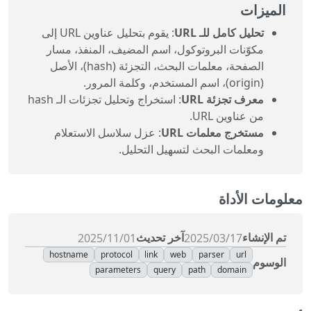
الميزات
تحليل كامل للـ URL
: يقوم بتحليل عناوين URL إلى
مكوّنات البروتوكول، اسم المضيف، المنفذ، مسار
الصفحة، معلمات البحث، التجزئة (hash)، الأصل
(origin)، اسم المستخدم، وكلمة المرور.
معرف تجزئة URL
: استخراج وتحليل تجزئات الـ hash
من عناوين URL.
مستخرج معلمات URL
: عزل سلاسل الاستعلام
ومعلمات البحث لتسهيل التحليل.
معلومات الأداة
تم الإنشاء
آخر تحديث
17‏/03‏/2025
01‏/11‏/2025
hostname
protocol
link
web
parser
url
الوسوم
parameters
query
path
domain