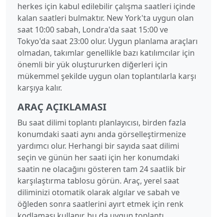
16:00
12:00
herkes için kabul edilebilir çalışma saatleri içinde
kalan saatleri bulmaktır. New York'ta uygun olan
17:00
13:00
saat 10:00 sabah, Londra'da saat 15:00 ve
Tokyo'da saat 23:00 olur. Uygun planlama araçları
18:00
14:00
olmadan, takımlar genellikle bazı katılımcılar için
19:00
15:00
önemli bir yük oluştururken diğerleri için
mükemmel şekilde uygun olan toplantılarla karşı
20:00
16:00
karşıya kalır.
21:00
17:00
ARAÇ AÇIKLAMASI
22:00
18:00
Bu saat dilimi toplantı planlayıcısı, birden fazla
konumdaki saati aynı anda görselleştirmenize
23:00
19:00
yardımcı olur. Herhangi bir sayıda saat dilimi
seçin ve günün her saati için her konumdaki
saatin ne olacağını gösteren tam 24 saatlik bir
karşılaştırma tablosu görün. Araç, yerel saat
diliminizi otomatik olarak algılar ve sabah ve
öğleden sonra saatlerini ayırt etmek için renk
kodlaması kullanır, bu da uygun toplantı