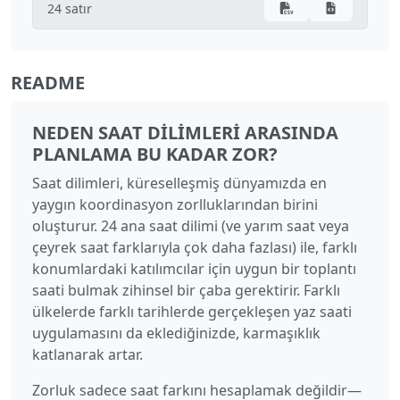
05:00
01:00
24 satır
06:00
02:00
07:00
03:00
README
08:00
04:00
NEDEN SAAT DILIMLERI ARASINDA
09:00
05:00
PLANLAMA BU KADAR ZOR?
Saat dilimleri, küreselleşmiş dünyamızda en
10:00
06:00
yaygın koordinasyon zorlluklarından birini
11:00
07:00
oluşturur. 24 ana saat dilimi (ve yarım saat veya
çeyrek saat farklarıyla çok daha fazlası) ile, farklı
12:00
08:00
konumlardaki katılımcılar için uygun bir toplantı
saati bulmak zihinsel bir çaba gerektirir. Farklı
13:00
09:00
ülkelerde farklı tarihlerde gerçekleşen yaz saati
14:00
10:00
uygulamasını da eklediğinizde, karmaşıklık
katlanarak artar.
15:00
11:00
Zorluk sadece saat farkını hesaplamak değildir—