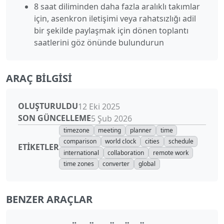
8 saat diliminden daha fazla aralıklı takımlar
için, asenkron iletişimi veya rahatsızlığı adil
bir şekilde paylaşmak için dönen toplantı
saatlerini göz önünde bulundurun
ARAÇ BILGISI
OLUŞTURULDU
12 Eki 2025
SON GÜNCELLEME
5 Şub 2026
timezone
meeting
planner
time
comparison
world clock
cities
schedule
ETIKETLER
international
collaboration
remote work
time zones
converter
global
BENZER ARAÇLAR