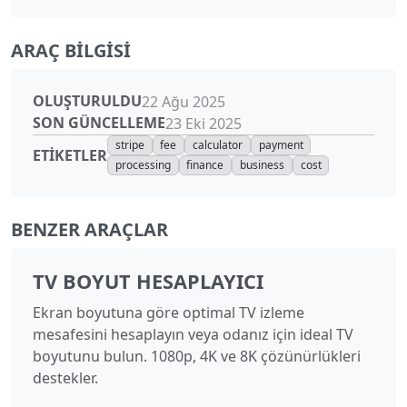
ARAÇ BILGISI
OLUŞTURULDU
22 Ağu 2025
SON GÜNCELLEME
23 Eki 2025
stripe
fee
calculator
payment
ETIKETLER
processing
finance
business
cost
BENZER ARAÇLAR
TV BOYUT HESAPLAYICI
Ekran boyutuna göre optimal TV izleme
mesafesini hesaplayın veya odanız için ideal TV
boyutunu bulun. 1080p, 4K ve 8K çözünürlükleri
destekler.