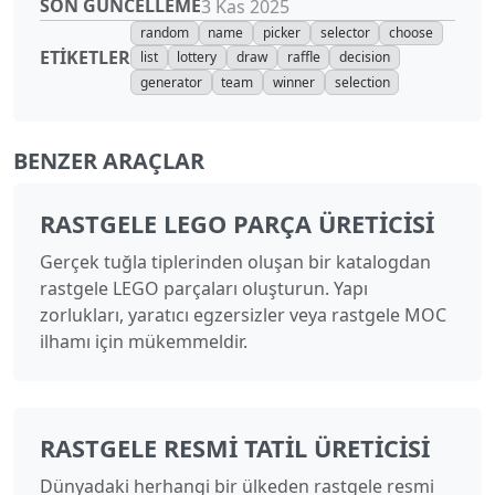
SON GÜNCELLEME
3 Kas 2025
random
name
picker
selector
choose
ETIKETLER
list
lottery
draw
raffle
decision
generator
team
winner
selection
BENZER ARAÇLAR
RASTGELE LEGO PARÇA ÜRETICISI
Gerçek tuğla tiplerinden oluşan bir katalogdan
rastgele LEGO parçaları oluşturun. Yapı
zorlukları, yaratıcı egzersizler veya rastgele MOC
ilhamı için mükemmeldir.
RASTGELE RESMI TATIL ÜRETICISI
Dünyadaki herhangi bir ülkeden rastgele resmi