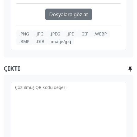
Dosyalara göz at
.PNG
.JPG
.JPEG
.JPE
.GIF
.WEBP
.BMP
.DIB
image/jpg
ÇIKTI
Çözülmüş QR kodu değeri