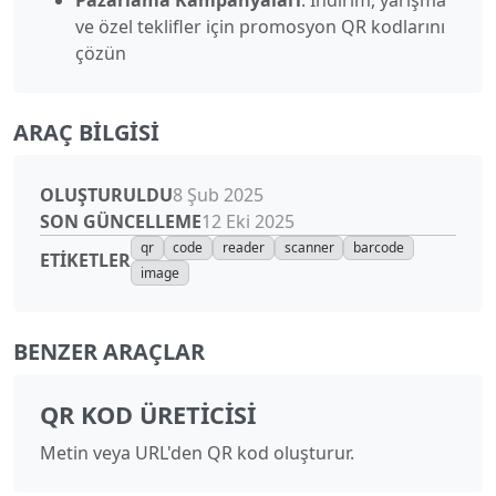
Pazarlama Kampanyaları
: İndirim, yarışma
ve özel teklifler için promosyon QR kodlarını
çözün
ARAÇ BILGISI
OLUŞTURULDU
8 Şub 2025
SON GÜNCELLEME
12 Eki 2025
qr
code
reader
scanner
barcode
ETIKETLER
image
BENZER ARAÇLAR
QR KOD ÜRETICISI
Metin veya URL'den QR kod oluşturur.