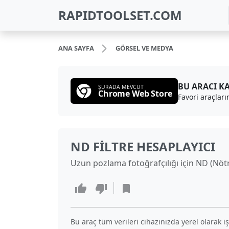
RAPIDTOOLSET.COM
ANA SAYFA
GÖRSEL VE MEDYA
BU ARACI K
ŞURADA MEVCUT
Chrome Web Store
Favori araçları
ND FILTRE HESAPLAYICI
Uzun pozlama fotoğrafçılığı için ND (Nötr
Bu araç tüm verileri cihazınızda yerel olarak iş