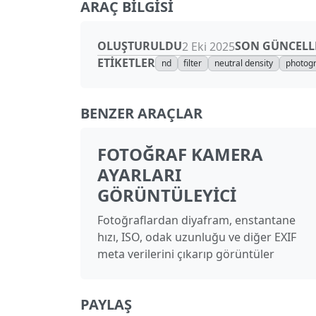
ARAÇ BILGISI
OLUŞTURULDU
SON GÜNCELL
2 Eki 2025
ETIKETLER
nd
filter
neutral density
photog
BENZER ARAÇLAR
FOTOĞRAF KAMERA
AYARLARI
GÖRÜNTÜLEYICI
Fotoğraflardan diyafram, enstantane
hızı, ISO, odak uzunluğu ve diğer EXIF
meta verilerini çıkarıp görüntüler
PAYLAŞ