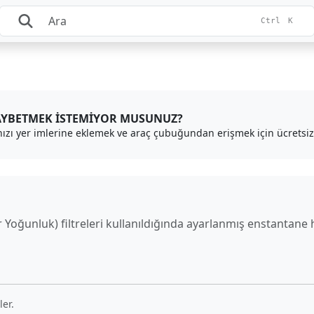
Ctrl
K
AYBETMEK ISTEMIYOR MUSUNUZ?
nızı yer imlerine eklemek ve araç çubuğundan erişmek için ücretsiz 
 Yoğunluk) filtreleri kullanıldığında ayarlanmış enstantane h
ler.