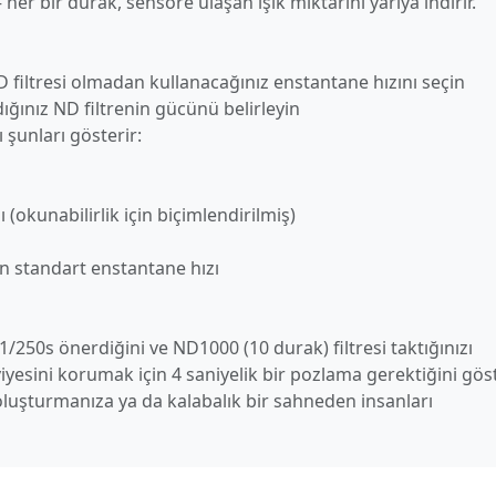
 her bir durak, sensöre ulaşan ışık miktarını yarıya indirir.
D filtresi olmadan kullanacağınız enstantane hızını seçin
ığınız ND filtrenin gücünü belirleyin
ı şunları gösterir:
(okunabilirlik için biçimlendirilmiş)
 standart enstantane hızı
1/250s önerdiğini ve ND1000 (10 durak) filtresi taktığınızı
yesini korumak için 4 saniyelik bir pozlama gerektiğini göst
luşturmanıza ya da kalabalık bir sahneden insanları