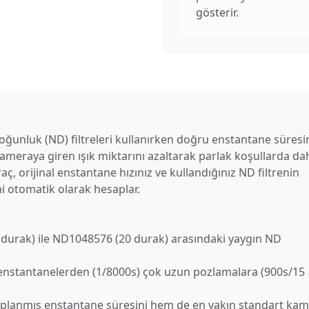
gösterir.
Yoğunluk (ND) filtreleri kullanırken doğru enstantane süresi
kameraya giren ışık miktarını azaltarak parlak koşullarda da
ç, orijinal enstantane hızınız ve kullandığınız ND filtrenin
 otomatik olarak hesaplar.
 durak) ile ND1048576 (20 durak) arasındaki yaygın ND
ı enstantanelerden (1/8000s) çok uzun pozlamalara (900s/15
planmış enstantane süresini hem de en yakın standart ka