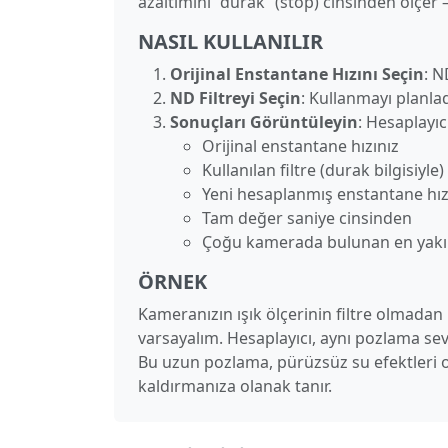
azaltımını “durak” (stop) cinsinden ölçer –
NASIL KULLANILIR
Orijinal Enstantane Hızını Seçin
: N
ND Filtreyi Seçin
: Kullanmayı planlad
Sonuçları Görüntüleyin
: Hesaplayıc
Orijinal enstantane hızınız
Kullanılan filtre (durak bilgisiyle)
Yeni hesaplanmış enstantane hızı 
Tam değer saniye cinsinden
Çoğu kamerada bulunan en yakın
ÖRNEK
Kameranızın ışık ölçerinin filtre olmadan 
varsayalım. Hesaplayıcı, aynı pozlama sevi
Bu uzun pozlama, pürüzsüz su efektleri o
kaldırmanıza olanak tanır.