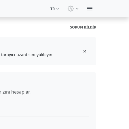
TR
Temayı değiştir: Sistem t
SORUN BILDIR
tarayıcı uzantısını yükleyin
ızını hesaplar.