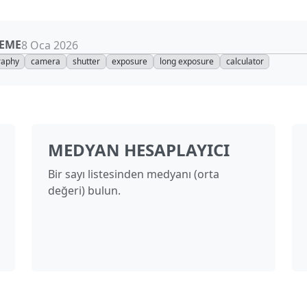
EME
8 Oca 2026
raphy
camera
shutter
exposure
long exposure
calculator
MEDYAN HESAPLAYICI
Bir sayı listesinden medyanı (orta
değeri) bulun.