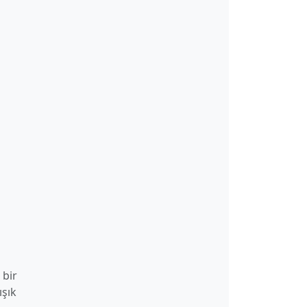
 bir
ışık