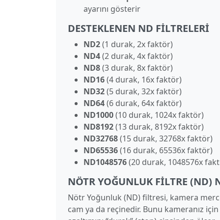
ayarını gösterir
DESTEKLENEN ND FILTRELERI
ND2
(1 durak, 2x faktör)
ND4
(2 durak, 4x faktör)
ND8
(3 durak, 8x faktör)
ND16
(4 durak, 16x faktör)
ND32
(5 durak, 32x faktör)
ND64
(6 durak, 64x faktör)
ND1000
(10 durak, 1024x faktör)
ND8192
(13 durak, 8192x faktör)
ND32768
(15 durak, 32768x faktör)
ND65536
(16 durak, 65536x faktör)
ND1048576
(20 durak, 1048576x fakt
NÖTR YOĞUNLUK FILTRE (ND) 
Nötr Yoğunluk (ND) filtresi, kamera merce
cam ya da reçinedir. Bunu kameranız için b