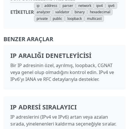
ip
address
parser
network
ipv4
ipv6
ETIKETLER
analyzer
validator
binary
hexadecimal
private
public
loopback
multicast
BENZER ARAÇLAR
IP ARALIĞI DENETLEYICISI
Bir IP adresinin özel, ayrılmış, loopback, CGNAT
veya genel olup olmadığını kontrol edin. IPv4 ve
IPv6'yı IANA ve RFC detaylarıyla destekler.
IP ADRESI SIRALAYICI
IP adreslerini (IPv4 ve IPv6) artan veya azalan
sırada, yinelenenleri kaldırma seçeneğiyle sıralar.