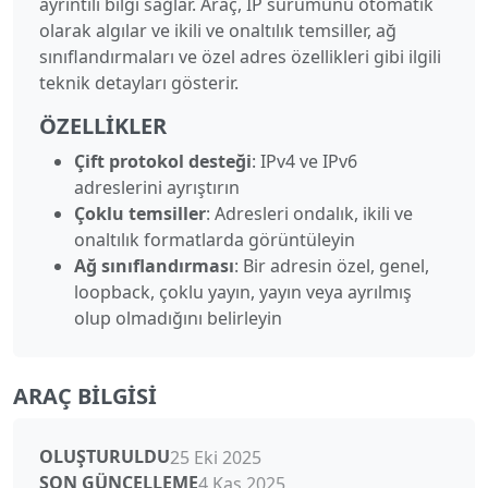
ayrıntılı bilgi sağlar. Araç, IP sürümünü otomatik
olarak algılar ve ikili ve onaltılık temsiller, ağ
sınıflandırmaları ve özel adres özellikleri gibi ilgili
teknik detayları gösterir.
ÖZELLIKLER
Çift protokol desteği
: IPv4 ve IPv6
adreslerini ayrıştırın
Çoklu temsiller
: Adresleri ondalık, ikili ve
onaltılık formatlarda görüntüleyin
Ağ sınıflandırması
: Bir adresin özel, genel,
loopback, çoklu yayın, yayın veya ayrılmış
olup olmadığını belirleyin
ARAÇ BILGISI
OLUŞTURULDU
25 Eki 2025
SON GÜNCELLEME
4 Kas 2025