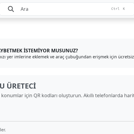
Ctrl
K
AYBETMEK ISTEMIYOR MUSUNUZ?
nızı yer imlerine eklemek ve araç çubuğundan erişmek için ücretsiz 
U ÜRETECI
onumlar için QR kodları oluşturun. Akıllı telefonlarda harit
ler.