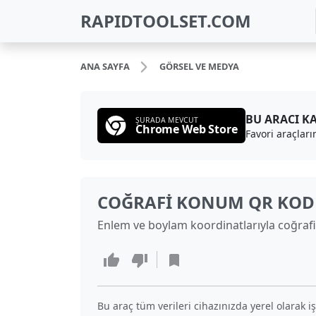
RAPIDTOOLSET.COM
ANA SAYFA
GÖRSEL VE MEDYA
BU ARACI K
ŞURADA MEVCUT
Chrome Web Store
Favori araçları
COĞRAFI KONUM QR KOD
Enlem ve boylam koordinatlarıyla coğrafi k
Bu araç tüm verileri cihazınızda yerel olarak iş