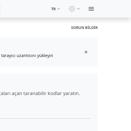
TR
Temayı değiştir: Sistem t
SORUN BILDIR
tarayıcı uzantısını yükleyin
aları açan taranabilir kodlar yaratın.