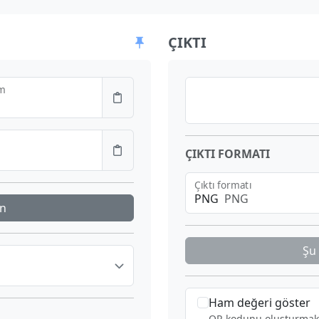
ÇIKTI
m
ÇIKTI FORMATI
Çıktı formatı
PNG
PNG
n
Şu 
Ham değeri göster
QR kodunu oluşturmak iç