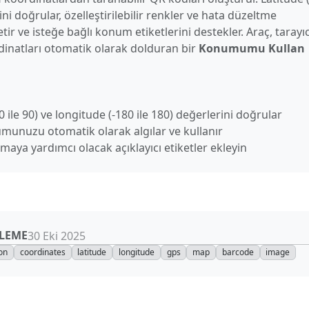
ini doğrular, özelleştirilebilir renkler ve hata düzeltme
etir ve isteğe bağlı konum etiketlerini destekler. Araç, tarayıc
dinatları otomatik olarak dolduran bir
Konumumu Kullan
0 ile 90) ve longitude (-180 ile 180) değerlerini doğrular
unuzu otomatik olarak algılar ve kullanır
aya yardımcı olacak açıklayıcı etiketler ekleyin
LEME
30 Eki 2025
ion
coordinates
latitude
longitude
gps
map
barcode
image