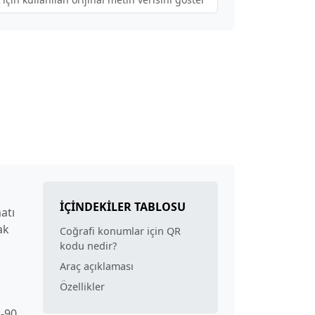
İÇINDEKILER TABLOSU
atı
ak
Coğrafi konumlar için QR
kodu nedir?
Araç açıklaması
Özellikler
(-90