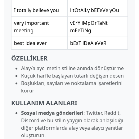
I totally believe you
i tOtAlLy bElIeVe yOu
very important
vErY iMpOrTaNt
meeting
mEeTiNg
best idea ever
bEsT iDeA eVeR
ÖZELLIKLER
Alay/alaycı metin stiline anında dönüştürme
Küçük harfle başlayan tutarlı değişen desen
Boşlukları, sayıları ve noktalama işaretlerini
korur
KULLANIM ALANLARI
Sosyal medya gönderileri
: Twitter, Reddit,
Discord ve bu stilin yaygın olarak anlaşıldığı
diğer platformlarda alay veya alaycı yanıtlar
oluşturun.