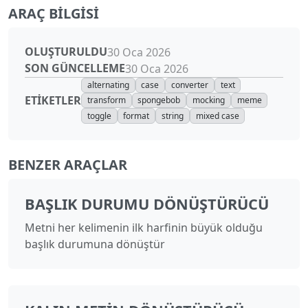
ARAÇ BILGISI
OLUŞTURULDU
30 Oca 2026
SON GÜNCELLEME
30 Oca 2026
alternating
case
converter
text
ETIKETLER
transform
spongebob
mocking
meme
toggle
format
string
mixed case
BENZER ARAÇLAR
BAŞLIK DURUMU DÖNÜŞTÜRÜCÜ
Metni her kelimenin ilk harfinin büyük olduğu
başlık durumuna dönüştür