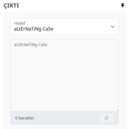
ÇIKTI
Hedef
aLtErNaTiNg CaSe
aLtErNaTiNg CaSe
0
karakter