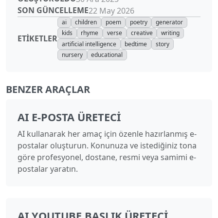
SON GÜNCELLEME
22 May 2026
ai
children
poem
poetry
generator
kids
rhyme
verse
creative
writing
ETIKETLER
artificial intelligence
bedtime
story
nursery
educational
BENZER ARAÇLAR
AI E-POSTA ÜRETECI
AI kullanarak her amaç için özenle hazırlanmış e-
postalar oluşturun. Konunuza ve istediğiniz tona
göre profesyonel, dostane, resmi veya samimi e-
postalar yaratın.
AI YOUTUBE BAŞLIK ÜRETECI