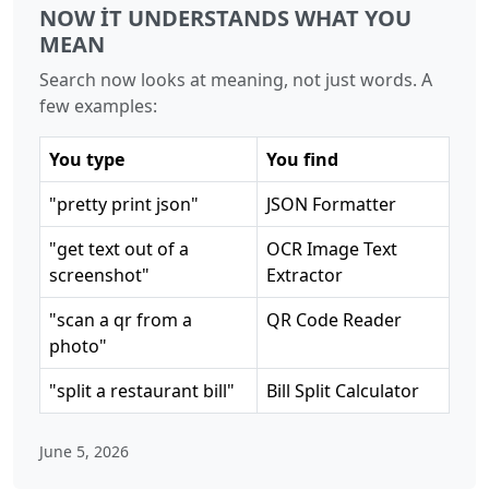
NOW IT UNDERSTANDS WHAT YOU
MEAN
Search now looks at meaning, not just words. A
few examples:
You type
You find
"pretty print json"
JSON Formatter
"get text out of a
OCR Image Text
screenshot"
Extractor
"scan a qr from a
QR Code Reader
photo"
"split a restaurant bill"
Bill Split Calculator
June 5, 2026