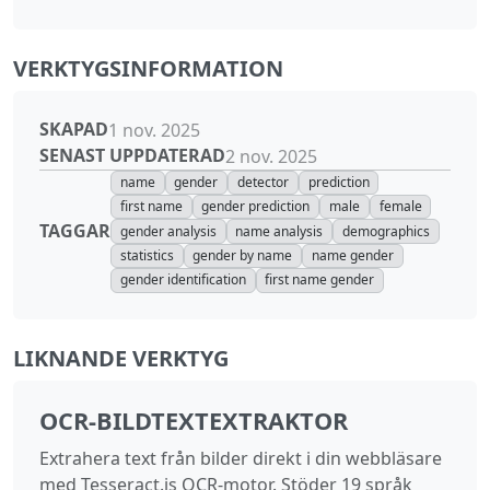
VERKTYGSINFORMATION
SKAPAD
1 nov. 2025
SENAST UPPDATERAD
2 nov. 2025
name
gender
detector
prediction
first name
gender prediction
male
female
TAGGAR
gender analysis
name analysis
demographics
statistics
gender by name
name gender
gender identification
first name gender
LIKNANDE VERKTYG
OCR-BILDTEXTEXTRAKTOR
Extrahera text från bilder direkt i din webbläsare
med Tesseract.js OCR-motor. Stöder 19 språk