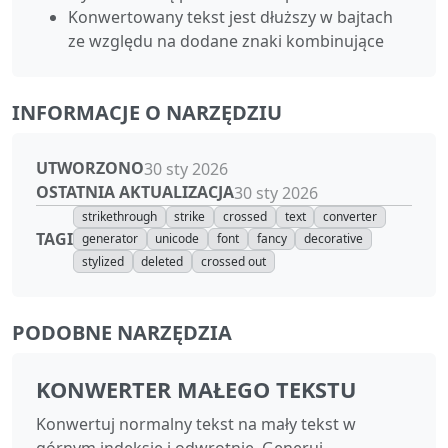
Konwertowany tekst jest dłuższy w bajtach
ze względu na dodane znaki kombinujące
INFORMACJE O NARZĘDZIU
UTWORZONO
30 sty 2026
OSTATNIA AKTUALIZACJA
30 sty 2026
strikethrough
strike
crossed
text
converter
TAGI
generator
unicode
font
fancy
decorative
stylized
deleted
crossed out
PODOBNE NARZĘDZIA
KONWERTER MAŁEGO TEKSTU
Konwertuj normalny tekst na mały tekst w
górnym indeksie i odwrotnie. Generuj