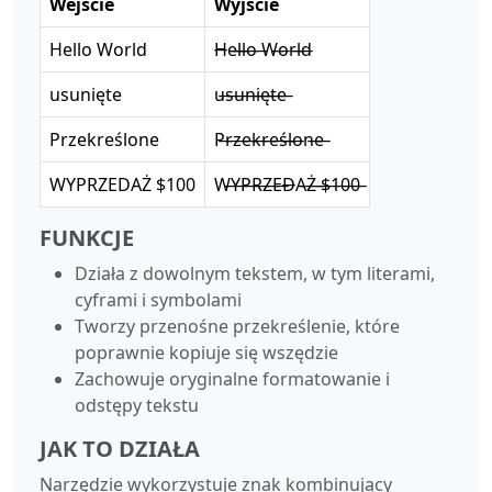
Wejście
Wyjście
Hello World
H̶e̶l̶l̶o̶ ̶W̶o̶r̶l̶d̶
usunięte
u̶s̶u̶n̶i̶ę̶t̶e̶
Przekreślone
P̶r̶z̶e̶k̶r̶e̶ś̶l̶o̶n̶e̶
WYPRZEDAŻ $100
W̶Y̶P̶R̶Z̶E̶D̶A̶Ż̶ ̶$̶1̶0̶0̶
FUNKCJE
Działa z dowolnym tekstem, w tym literami,
cyframi i symbolami
Tworzy przenośne przekreślenie, które
poprawnie kopiuje się wszędzie
Zachowuje oryginalne formatowanie i
odstępy tekstu
JAK TO DZIAŁA
Narzędzie wykorzystuje znak kombinujący