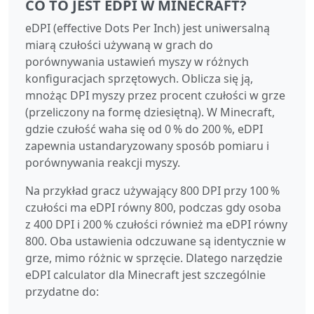
CO TO JEST EDPI W MINECRAFT?
eDPI (effective Dots Per Inch) jest uniwersalną
miarą czułości używaną w grach do
porównywania ustawień myszy w różnych
konfiguracjach sprzętowych. Oblicza się ją,
mnożąc DPI myszy przez procent czułości w grze
(przeliczony na formę dziesiętną). W Minecraft,
gdzie czułość waha się od 0 % do 200 %, eDPI
zapewnia ustandaryzowany sposób pomiaru i
porównywania reakcji myszy.
Na przykład gracz używający 800 DPI przy 100 %
czułości ma eDPI równy 800, podczas gdy osoba
z 400 DPI i 200 % czułości również ma eDPI równy
800. Oba ustawienia odczuwane są identycznie w
grze, mimo różnic w sprzęcie. Dlatego narzędzie
eDPI calculator dla Minecraft jest szczególnie
przydatne do: