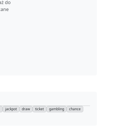
aż do
cane
s
jackpot
draw
ticket
gambling
chance