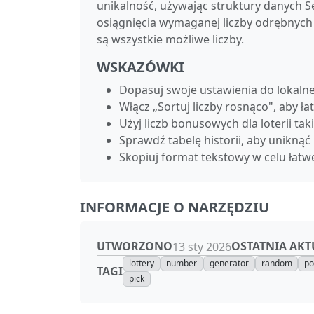
unikalność, używając struktury danych Se
osiągnięcia wymaganej liczby odrębnych 
są wszystkie możliwe liczby.
WSKAZÓWKI
Dopasuj swoje ustawienia do lokalne
Włącz „Sortuj liczby rosnąco", aby
Użyj liczb bonusowych dla loterii tak
Sprawdź tabelę historii, aby unikn
Skopiuj format tekstowy w celu łat
INFORMACJE O NARZĘDZIU
UTWORZONO
OSTATNIA AKT
13 sty 2026
lottery
number
generator
random
po
TAGI
pick