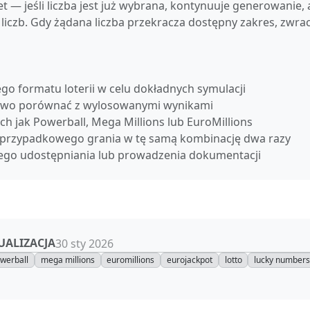
t — jeśli liczba jest już wybrana, kontynuuje generowanie, 
liczb. Gdy żądana liczba przekracza dostępny zakres, zwra
go formatu loterii w celu dokładnych symulacji
 łatwo porównać z wylosowanymi wynikami
ich jak Powerball, Mega Millions lub EuroMillions
ąć przypadkowego grania w tę samą kombinację dwa razy
wego udostępniania lub prowadzenia dokumentacji
UALIZACJA
30 sty 2026
werball
mega millions
euromillions
eurojackpot
lotto
lucky number