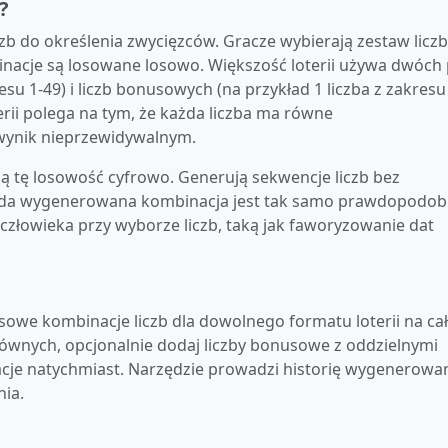
?
czb do określenia zwycięzców. Gracze wybierają zestaw liczb
nacje są losowane losowo. Większość loterii używa dwóch 
esu 1-49) i liczb bonusowych (na przykład 1 liczba z zakresu
rii polega na tym, że każda liczba ma równe
wynik nieprzewidywalnym.
ą tę losowość cyfrowo. Generują sekwencje liczb bez
ażda wygenerowana kombinacja jest tak samo prawdopodo
ć człowieka przy wyborze liczb, taką jak faworyzowanie dat
sowe kombinacje liczb dla dowolnego formatu loterii na ca
 głównych, opcjonalnie dodaj liczby bonusowe z oddzielnymi
acje natychmiast. Narzędzie prowadzi historię wygenerowa
nia.