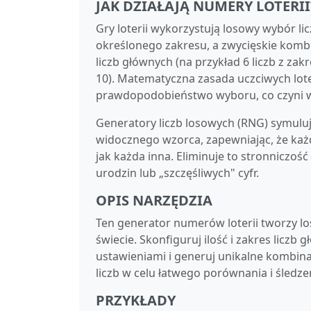
JAK DZIAŁAJĄ NUMERY LOTERII
Gry loterii wykorzystują losowy wybór li
określonego zakresu, a zwycięskie kombi
liczb głównych (na przykład 6 liczb z zakr
10). Matematyczna zasada uczciwych lote
prawdopodobieństwo wyboru, co czyni 
Generatory liczb losowych (RNG) symuluj
widocznego wzorca, zapewniając, że k
jak każda inna. Eliminuje to stronniczoś
urodzin lub „szczęśliwych" cyfr.
OPIS NARZĘDZIA
Ten generator numerów loterii tworzy lo
świecie. Skonfiguruj ilość i zakres liczb
ustawieniami i generuj unikalne kombin
liczb w celu łatwego porównania i śledze
PRZYKŁADY