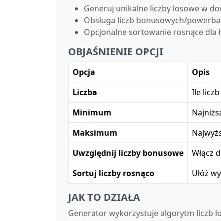
Generuj unikalne liczby losowe w 
Obsługa liczb bonusowych/powerball
Opcjonalne sortowanie rosnące dla 
OBJAŚNIENIE OPCJI
Opcja
Opis
Liczba
Ile lic
Minimum
Najniżs
Maksimum
Najwyżs
Uwzględnij liczby bonusowe
Włącz d
Sortuj liczby rosnąco
Ułóż wy
JAK TO DZIAŁA
Generator wykorzystuje algorytm liczb l