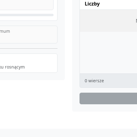
Liczby
imum
ku rosnącym
0 wiersze