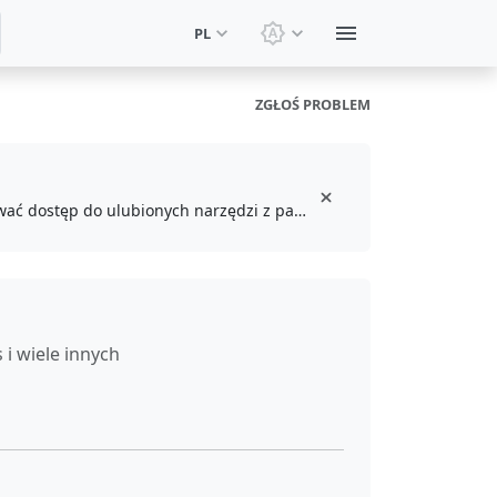
PL
Zmień motyw: Motyw sy
ZGŁOŚ PROBLEM
Zainstaluj darmowe rozszerzenie przeglądarki, aby dodawać do zakładek i uzyskiwać dostęp do ulubionych narzędzi z paska narzędzi
 i wiele innych