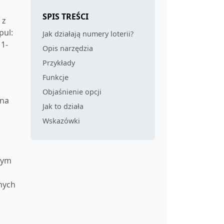
SPIS TREŚCI
 z
pul:
Jak działają numery loterii?
 1-
Opis narzędzia
Przykłady
Funkcje
Objaśnienie opcji
bna
Jak to działa
Wskazówki
łym
nych