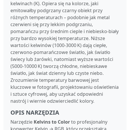
kelwinach (K). Opiera się na kolorze, jaki
emitowałby podgrzany czarny obiekt przy
różnych temperaturach – podobnie jak metal
czerwieni się przy lekkim podgrzaniu,
pomarańczu przy średnim cieple i niebiesko-biały
przy bardzo wysokiej temperaturze. Niższe
wartości kelwinów (1000‑3000 K) dają ciepłe,
czerwono‑pomarańczowe światło, jak światło
świecy lub żarówki, natomiast wyższe wartości
(5000‑10000 K) tworzą chłodne, niebieskawe
światło, jak świat dzienny lub czyste niebo.
Zrozumienie temperatury barwowej jest
kluczowe w fotografii, projektowaniu oświetlenia
i sztuce cyfrowej, aby uzyskać odpowiedni
nastrój i wiernie odzwierciedlić kolory.
OPIS NARZĘDZIA
Narzędzie
Kelvins to Color
to profesjonalny
konwerter Kelvin → RGB, który przekształca