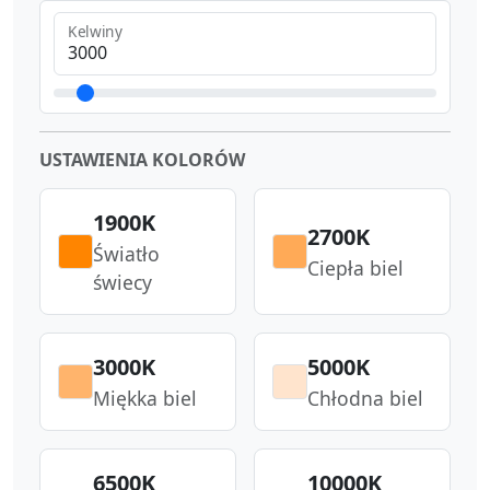
Kelwiny
USTAWIENIA KOLORÓW
1900
K
2700
K
Światło
Ciepła biel
świecy
3000
K
5000
K
Miękka biel
Chłodna biel
6500
K
10000
K