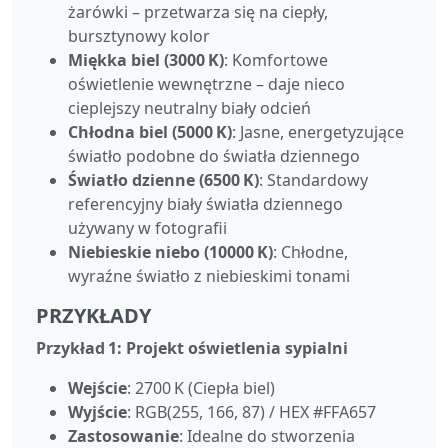
żarówki – przetwarza się na ciepły,
bursztynowy kolor
Miękka biel (3000 K)
: Komfortowe
oświetlenie wewnętrzne – daje nieco
cieplejszy neutralny biały odcień
Chłodna biel (5000 K)
: Jasne, energetyzujące
światło podobne do światła dziennego
Światło dzienne (6500 K)
: Standardowy
referencyjny biały światła dziennego
używany w fotografii
Niebieskie niebo (10000 K)
: Chłodne,
wyraźne światło z niebieskimi tonami
PRZYKŁADY
Przykład 1: Projekt oświetlenia sypialni
Wejście
: 2700 K (Ciepła biel)
Wyjście
: RGB(255, 166, 87) / HEX #FFA657
Zastosowanie
: Idealne do stworzenia