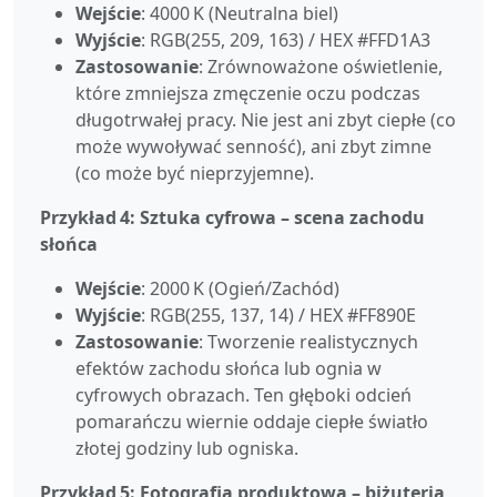
Wejście
: 4000 K (Neutralna biel)
Wyjście
: RGB(255, 209, 163) / HEX #FFD1A3
Zastosowanie
: Zrównoważone oświetlenie,
które zmniejsza zmęczenie oczu podczas
długotrwałej pracy. Nie jest ani zbyt ciepłe (co
może wywoływać senność), ani zbyt zimne
(co może być nieprzyjemne).
Przykład 4: Sztuka cyfrowa – scena zachodu
słońca
Wejście
: 2000 K (Ogień/Zachód)
Wyjście
: RGB(255, 137, 14) / HEX #FF890E
Zastosowanie
: Tworzenie realistycznych
efektów zachodu słońca lub ognia w
cyfrowych obrazach. Ten głęboki odcień
pomarańczu wiernie oddaje ciepłe światło
złotej godziny lub ogniska.
Przykład 5: Fotografia produktowa – biżuteria