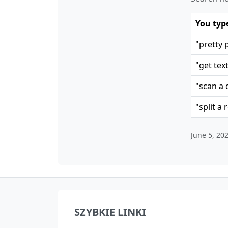
You typ
"pretty 
"get tex
"scan a 
"split a 
June 5, 20
SZYBKIE LINKI