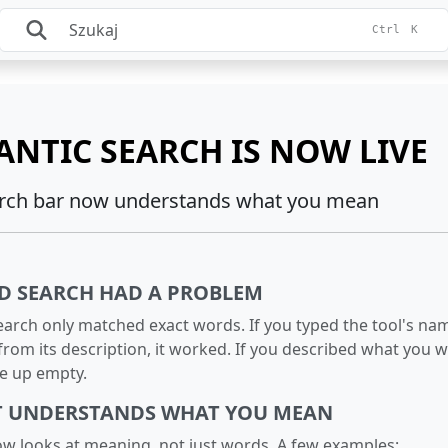
Ctrl
K
ANTIC SEARCH IS NOW LIVE
rch bar now understands what you mean
D SEARCH HAD A PROBLEM
earch only matched exact words. If you typed the tool's na
rom its description, it worked. If you described what you 
me up empty.
T UNDERSTANDS WHAT YOU MEAN
w looks at meaning, not just words. A few examples: