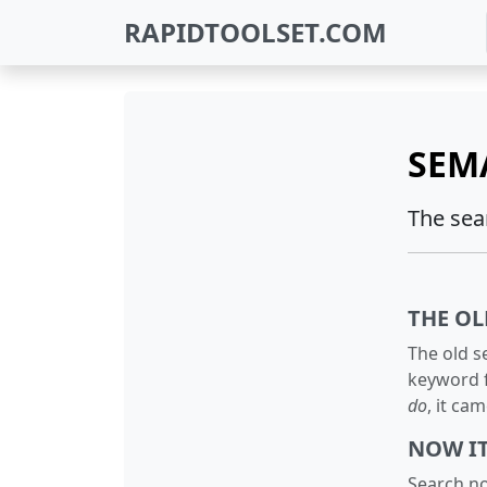
RAPIDTOOLSET.COM
SEM
The sea
THE OL
The old s
keyword f
do
, it ca
NOW I
Search no