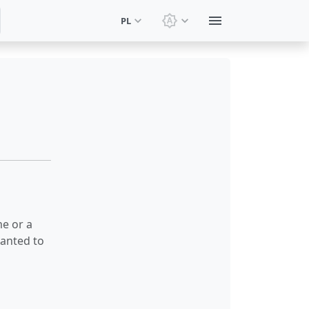
PL
Zmień motyw: Motyw sy
me or a
wanted to