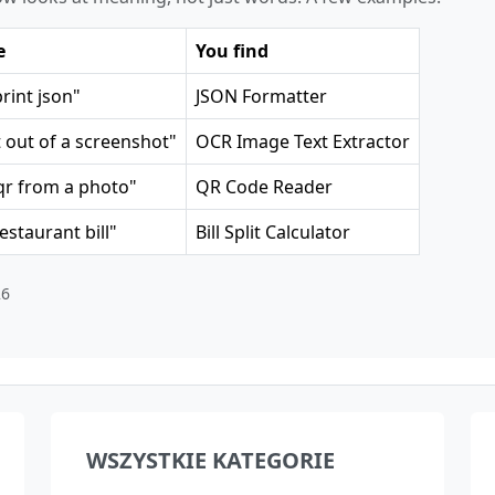
e
You find
print json"
JSON Formatter
t out of a screenshot"
OCR Image Text Extractor
qr from a photo"
QR Code Reader
restaurant bill"
Bill Split Calculator
26
WSZYSTKIE KATEGORIE