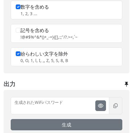
数字を含める
1, 2, 3 ...
記号を含める
!@#$%^&*()+_-=}{[],:;"/?.><,`~
紛らわしい文字を除外
0, O, 1, l, I, ,, Z, 5, S, 8, B
出力
生成されたWiFiパスワード
生成