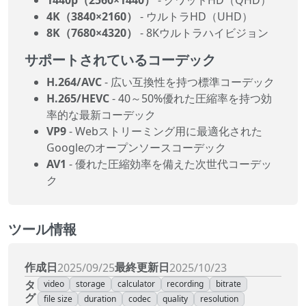
4K（3840×2160）
- ウルトラHD（UHD）
8K（7680×4320）
- 8Kウルトラハイビジョン
サポートされているコーデック
H.264/AVC
- 広い互換性を持つ標準コーデック
H.265/HEVC
- 40～50%優れた圧縮率を持つ効
率的な最新コーデック
VP9
- Webストリーミング用に最適化された
Googleのオープンソースコーデック
AV1
- 優れた圧縮効率を備えた次世代コーデッ
ク
ツール情報
作成日
最終更新日
2025/09/25
2025/10/23
タ
video
storage
calculator
recording
bitrate
グ
file size
duration
codec
quality
resolution