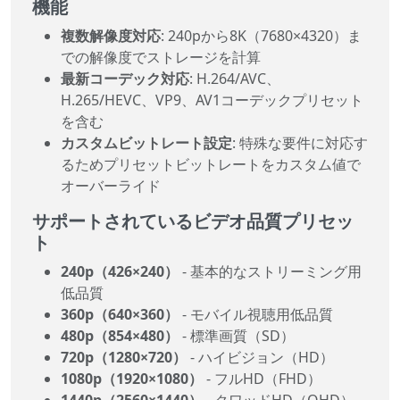
機能
複数解像度対応
: 240pから8K（7680×4320）ま
での解像度でストレージを計算
最新コーデック対応
: H.264/AVC、
H.265/HEVC、VP9、AV1コーデックプリセット
を含む
カスタムビットレート設定
: 特殊な要件に対応す
るためプリセットビットレートをカスタム値で
オーバーライド
サポートされているビデオ品質プリセッ
ト
240p（426×240）
- 基本的なストリーミング用
低品質
360p（640×360）
- モバイル視聴用低品質
480p（854×480）
- 標準画質（SD）
720p（1280×720）
- ハイビジョン（HD）
1080p（1920×1080）
- フルHD（FHD）
1440p（2560×1440）
- クワッドHD（QHD）