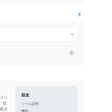
目次
値コン
。信
ツール説明
な双方
機能