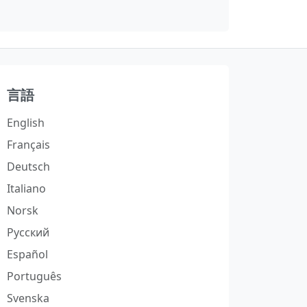
言語
English
Français
Deutsch
Italiano
Norsk
Русский
Español
Português
Svenska