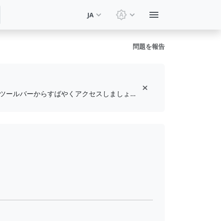
JA
テーマを切り替え: システ
問題を報告
無料のブラウザ拡張機能をインストールして、お気に入りのツールをブックマークし、ツールバーからすばやくアクセスしましょう