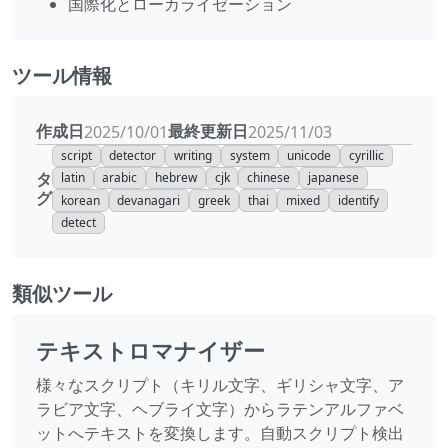
国際化とローカライゼーション
ツール情報
作成日
最終更新日
2025/10/01
2025/11/03
script
detector
writing
system
unicode
cyrillic
タ
latin
arabic
hebrew
cjk
chinese
japanese
グ
korean
devanagari
greek
thai
mixed
identify
detect
類似ツール
テキストロマナイザー
様々なスクリプト（キリル文字、ギリシャ文字、ア
ラビア文字、ヘブライ文字）からラテンアルファベ
ットへテキストを変換します。自動スクリプト検出