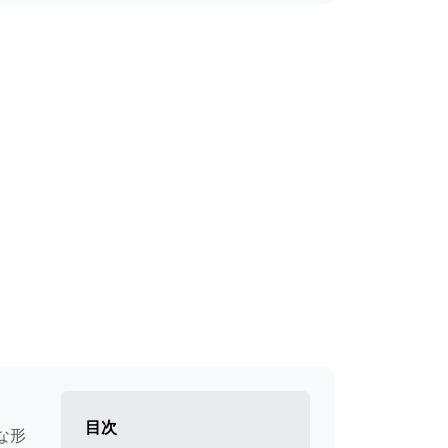
目次
な形