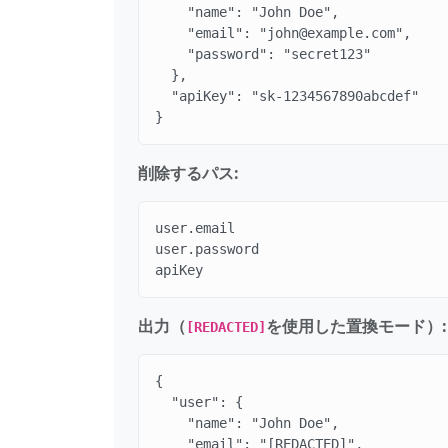
    "name": "John Doe",

    "email": "john@example.com",

    "password": "secret123"

  },

  "apiKey": "sk-1234567890abcdef"

}
削除するパス:
user.email

user.password

apiKey
出力（
を使用した置換モード）:
[REDACTED]
{

  "user": {

    "name": "John Doe",

    "email": "[REDACTED]",
