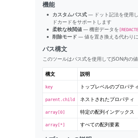
機能
カスタムパス式
— ドット記法を使用
ドカードをサポートします
柔軟な検閲値
— 機密データを
[REDACT
削除モード
— 値を置き換える代わり
パス構文
このツールはパス式を使用してJSON内の
構文
説明
トップレベルのプロパテ
key
ネストされたプロパティ
parent.child
特定の配列インデックス
array[0]
すべての配列要素
array[*]