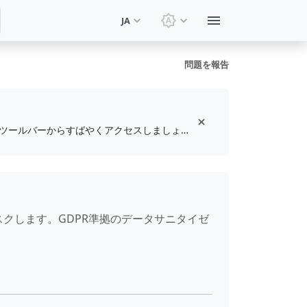
JA
テーマを切り替え: システ
問題を報告
無料のブラウザ拡張機能をインストールして、お気に入りのツールをブックマークし、ツールバーからすばやくアクセスしましょう
スクします。GDPR準拠のデータサニタイゼ