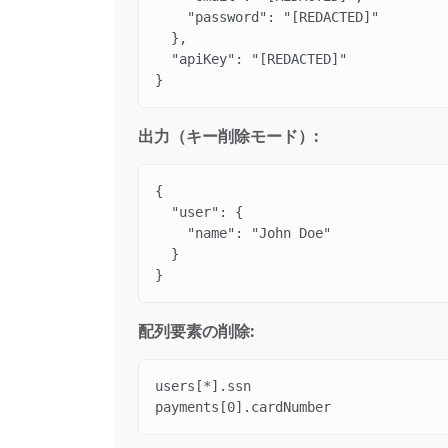
    "password": "[REDACTED]"

  },

  "apiKey": "[REDACTED]"

}
出力（キー削除モード）:
{

  "user": {

    "name": "John Doe"

  }

}
配列要素の削除:
users[*].ssn

payments[0].cardNumber