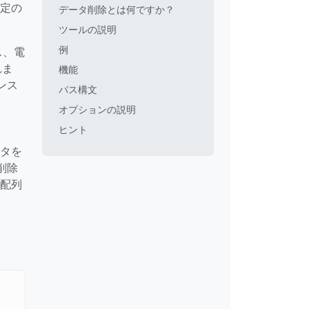
特定の
データ削除とは何ですか？
ツールの説明
例
ス、電
れま
機能
ンス
パス構文
オプションの説明
ヒント
ータを
削除
と配列