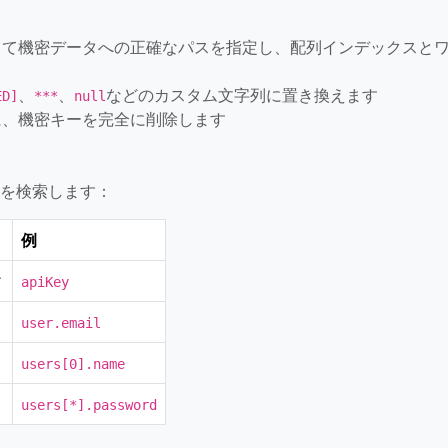
して機密データへの正確なパスを指定し、配列インデックスと
、
、
などのカスタム文字列に置き換えます
ED]
***
null
に、機密キーを完全に削除します
値を検索します：
例
ィ
apiKey
user.email
users[0].name
users[*].password