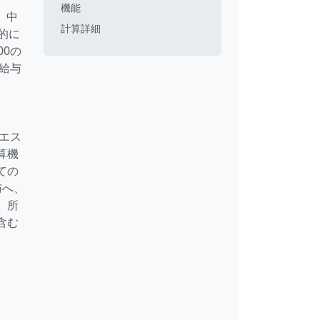
機能
は、中
計算詳細
的に
0の
給与
エス
算機
ての
与へ、
、所
含む