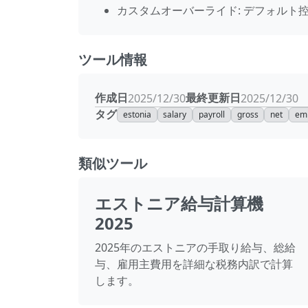
カスタムオーバーライド: デフォルト
ツール情報
作成日
最終更新日
2025/12/30
2025/12/30
タグ
estonia
salary
payroll
gross
net
em
類似ツール
エストニア給与計算機
2025
2025年のエストニアの手取り給与、総給
与、雇用主費用を詳細な税務内訳で計算
します。