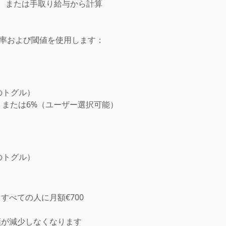
与、または手取り給与から計算
税率および閾値を使用します：
）
のトグル）
%、または6%（ユーザー選択可能）
のトグル）
すべての人に月額€700
額が減少しなくなります