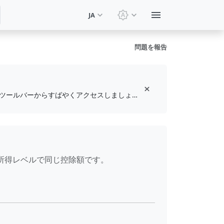
JA
テーマを切り替え: システ
問題を報告
無料のブラウザ拡張機能をインストールして、お気に入りのツールをブックマークし、ツールバーからすばやくアクセスしましょう
ての所得レベルで同じ控除額です。