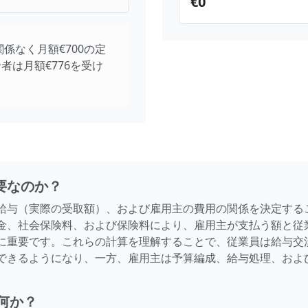
€
0
係なく月額€700の定
は月額€776を受け
要なのか？
給与（実際の受取額）、および雇用主の費用の関係を決定する
金、社会保険料、および保険料により、雇用主が支払う額と従
に重要です。これらの計算を理解することで、従業員は給与交
できるようになり、一方、雇用主は予算編成、給与処理、およ
何か？