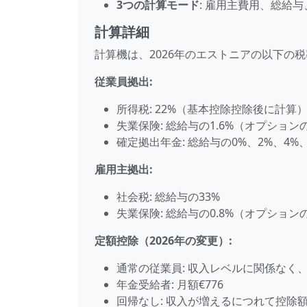
3つの計算モード
: 雇用主費用、総給
計算詳細
計算機は、2026年のエストニアの以下の
従業員拠出:
所得税: 22%（基本控除控除後に計算
失業保険: 総給与の1.6%（オプション
確定拠出年金: 総給与の0%、2%、4
雇用主拠出:
社会税: 総給与の33%
失業保険: 総給与の0.8%（オプション
定額控除（2026年の変更）:
通常の従業員: 収入レベルに関係なく、
年金受給者: 月額€776
回帰なし: 収入が増えるにつれて控除