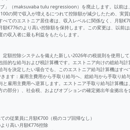
maksuvaba tulu regressioon）を廃止します。以前
€2,100の間で収入が増えるにつれて控除額が減少したため、実質
べてのエストニア居住者は、収入レベルに関係なく、月額€70
額€776のより高い控除額を保持します。この変更は、以前は
度の収入者に最も利益をもたらします。
定額控除システムを備えた新しい2026年の税規則を使用して
包括的な給与および税計算機です。エストニア向けの総給与計
給与を決定したい場合でも、このエストニア給与計算機はすべ
できます：雇用主費用から手取り給与へ、総給与から手取り給
与と雇用主費用へ逆算します。エストニア手取り給与計算機は
方の部分）、社会税、およびオプションの確定拠出年金拠出を
。
べての従業員に月額€700（税のコブ回帰なし）
のより高い月額€776控除