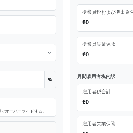
従業員税および拠出金
€
0
従業員失業保険
€
0
月間雇用者税内訳
%
雇用者税合計
€
0
額でオーバーライドする。
雇用者失業保険