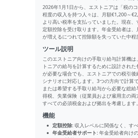
2026年1月1日から、エストニアは「税のコブ」（
程度の収入を持つ人々は、月額€1,200～
より高い税率を支払っていました。現在、す
定額控除を受け取ります。年金受給者は、月
が増えるにつれて控除額を失っていた中程
ツール説明
このエストニア向けの手取り給与計算機は、
トニアの給与を計算するために設計された
が必要な場合でも、エストニアでの税引後
シナリオに対応します。3つの方向で計算
または希望する手取り給与から必要な総給
得税、失業保険（従業員および雇用主の両
すべての必須税金および拠出を考慮します
機能
定額控除
: 収入レベルに関係なく、す
年金受給者サポート
: 年金受給者向け