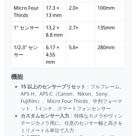
Micro Four
17.3 ×
2.0×
100mm
Thirds
13 mm
1" センサー
13.2 ×
2.7×
135mm
8.8 mm
1/2.3" セン
6.17 ×
5.6×
280mm
サー
4.55
mm
機能
15 以上のセンサープリセット
：フルフレーム、
APS-H、APS-C（Canon、Nikon、Sony、
Fujifilm）、Micro Four Thirds、中判フォーマ
ット、1インチ、スマートフォンセンサー
カスタムセンサー入力
：特殊なカメラやヴィン
テージカメラ用に、任意のセンサー幅と高さを
ミリメートル単位で入力