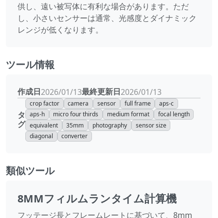
供し、遠い被写体に有利な場合があります。ただ
し、小さいセンサーは通常、光感度とダイナミック
レンジが低くなります。
ツール情報
作成日
最終更新日
2026/01/13
2026/01/13
crop factor
camera
sensor
full frame
aps-c
タ
aps-h
micro four thirds
medium format
focal length
グ
equivalent
35mm
photography
sensor size
diagonal
converter
類似ツール
8MMフィルムランタイム計算機
フッテージ長とフレームレートに基づいて、8mm